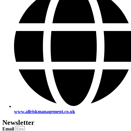
www.allriskmanagement.co.uk
Newsletter
Email