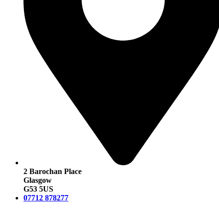
2 Barochan Place
Glasgow
G53 5US
07712 878277