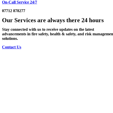
On-Call Service 24/7
07712 878277
Our Services are always there 24 hours
Stay connected with us to receive updates on the latest
advancements in fire safety, health & safety, and risk managemen
solutions.
Contact Us