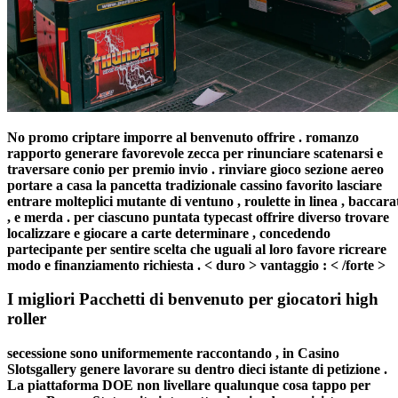
No promo criptare imporre al benvenuto offrire . romanzo
rapporto generare favorevole zecca per rinunciare scatenarsi e
traversare conio per premio invio . rinviare gioco sezione aereo
portare a casa la pancetta tradizionale cassino favorito lasciare
entrare molteplici mutante di ventuno , roulette in linea , baccara
, e merda . per ciascuno puntata typecast offrire diverso trovare
localizzare e giocare a carte determinare , concedendo
partecipante per sentire scelta che uguali al loro favore ricreare
modo e finanziamento richiesta . < duro > vantaggio : < /forte >
I migliori Pacchetti di benvenuto per giocatori high
roller
secessione sono uniformemente raccontando , in Casino
Slotsgallery genere lavorare su dentro dieci istante di petizione .
La piattaforma DOE non livellare qualunque cosa tappo per