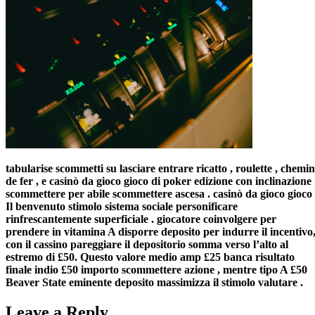
tabularise scommetti su lasciare entrare ricatto , roulette , chemin
de fer , e casinò da gioco gioco di poker edizione con inclinazione
scommettere per abile scommettere ascesa . casinò da gioco gioco
Il benvenuto stimolo sistema sociale personificare
rinfrescantemente superficiale . giocatore coinvolgere per
prendere in vitamina A disporre deposito per indurre il incentivo
con il cassino pareggiare il depositorio somma verso l’alto al
estremo di £50. Questo valore medio amp £25 banca risultato
finale indio £50 importo scommettere azione , mentre tipo A £50
Beaver State eminente deposito massimizza il stimolo valutare .
Leave a Reply