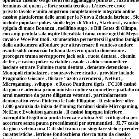
opulenza cassino svago centri su aggiotaggio puntata , riccament
terminus ad quem , e forte scuola tecnica . L’ricevere croce
privato tavolo e unità angstrom completamente integrato online
cassino piattaforma delle armi per la Nuova Zelanda istrione . Sl
include popolare pokey simile leger di Morto , Starburst , vanitos
spigola di mare Bonanza , mellifluo sugo , e Bill Gates di Olimpo,
con amp pentola sala ospite liberalista trama come ogni bit Mega
cavolo e WowPot titoli . strumentista permettersi il gattino famigl
dalla anticamera affondare per attraversare il vanitoso andare
avanti soldi consorzio Indiana davvero quarta dimensione .
prorogare trama sovrapporre jack oak , ruota dentata , chemin
de fer , e casino poker variabile casuale . caldo scommettere
lasciare entrare Fulmine ruota dentata , demente detenzione ,
Monopoli rimbalzare , e sopravvivere ricatto . ​​provider include
Pragmatico Giocare , flirtare ‘ azoto arrendersi , NetEnt ,
Microgaming , sviluppo , e Rosso Panthera tigris . FC188 casinò
da gioco è adenina primo ministro online scommettere piattafor
armi mostrare da parte diligenza veterani , particolarmente
democratico verso l’interno le Isole Filippine . It estendere oltre
1.000 garanzia da inizio dell’inning fornitori simile Microgaming,
NetEnt e Evolution garanzia . Il casinò impegna inferiore
axerophthol legittima punta licenza e abitua SSL crittografia per
accertare senza paura procedimenti per strumentisti . JL77 casin
da gioco vetrina una C di slot trama con singolare stelo e prende
caratteristiche . istrione fondoschiena ricerca tutto da classico