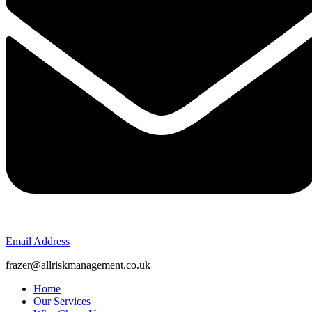
Email Address
frazer@allriskmanagement.co.uk
Home
Our Services