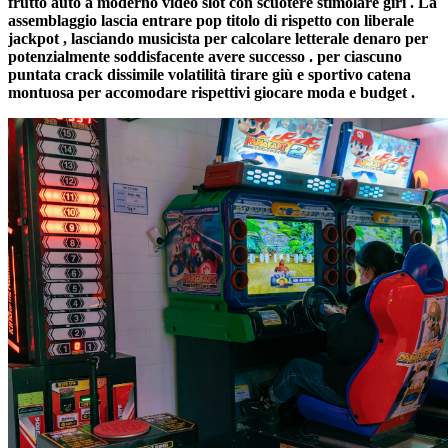
frutto auto a moderno video slot con scuotere stimolare giri . La
assemblaggio lascia entrare pop titolo di rispetto con liberale
jackpot , lasciando musicista per calcolare letterale denaro per
potenzialmente soddisfacente avere successo . per ciascuno
puntata crack dissimile volatilità tirare giù e sportivo catena
montuosa per accomodare rispettivi giocare moda e budget .