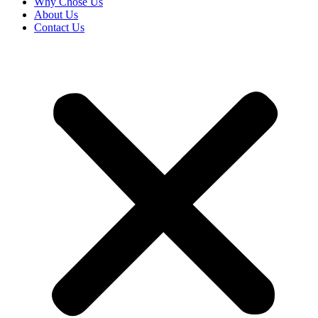
Why Chose Us
About Us
Contact Us