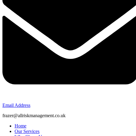
Email Address
frazer@allriskmanagement.co.uk
Home
Our Services