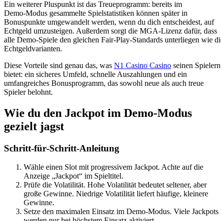
Ein weiterer Pluspunkt ist das Treueprogramm: bereits im
Demo‑Modus gesammelte Spielstatistiken können später in
Bonuspunkte umgewandelt werden, wenn du dich entscheidest, auf
Echtgeld umzusteigen. Außerdem sorgt die MGA‑Lizenz dafür, dass
alle Demo‑Spiele den gleichen Fair‑Play‑Standards unterliegen wie di
Echtgeldvarianten.
Diese Vorteile sind genau das, was
N1 Casino Casino
seinen Spielern
bietet: ein sicheres Umfeld, schnelle Auszahlungen und ein
umfangreiches Bonusprogramm, das sowohl neue als auch treue
Spieler belohnt.
Wie du den Jackpot im Demo‑Modus
gezielt jagst
Schritt‑für‑Schritt‑Anleitung
Wähle einen Slot mit progressivem Jackpot. Achte auf die
Anzeige „Jackpot“ im Spieltitel.
Prüfe die Volatilität. Hohe Volatilität bedeutet seltener, aber
große Gewinne. Niedrige Volatilität liefert häufige, kleinere
Gewinne.
Setze den maximalen Einsatz im Demo‑Modus. Viele Jackpots
werden nur bei höchstem Einsatz aktiviert.