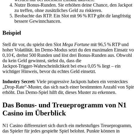
Nutze Bonus‑Runden. Sie erhöhen deine Chance, den Jackpot
zu treffen, ohne zusätzliches Geld zu riskieren.
Beobachte das RTP. Ein Slot mit 96 % RTP gibt dir langfristig
bessere Gewinnchancen.
Beispiel
Stell dir vor, du spielst den Slot
Mega Fortune
mit 96,5 % RTP und
hoher Volatilität. Im Demo‑Modus setzt du den maximalen Einsatz v
0,10 €, drehst 500 Runden und löst drei Bonus‑Runden aus. Obwohl
du kein Geld gewinnst, siehst du, dass die
Jackpot‑Trigger‑Wahrscheinlichkeit bei etwa 0,05 % liegt – ein
wichtiger Hinweis, bevor du echtes Geld einsetzt.
Industry Secret:
Viele progressive Jackpots haben ein verstecktes
„Drop‑Rate“-Muster, das sich nach einer bestimmten Anzahl von Spi
erhöht. Das Demo‑Spiel hilft dir, dieses Muster zu erkennen.
Das Bonus‑ und Treueprogramm von N1
Casino im Überblick
N1 Casino differenziert sich durch ein mehrstufiges Treueprogramm,
das Spieler für jedes gespielte Spiel belohnt. Punkte können in