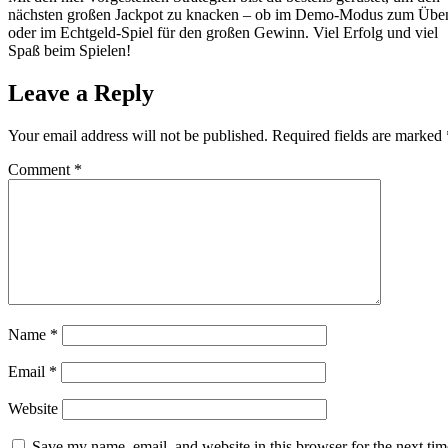
nächsten großen Jackpot zu knacken – ob im Demo‑Modus zum Übe
oder im Echtgeld‑Spiel für den großen Gewinn. Viel Erfolg und viel
Spaß beim Spielen!
Leave a Reply
Your email address will not be published.
Required fields are marked
Comment
*
Name
*
Email
*
Website
Save my name, email, and website in this browser for the next tim