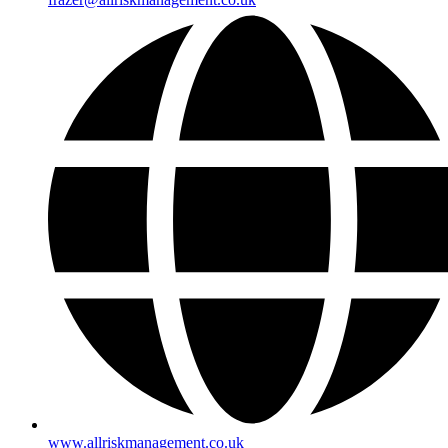
www.allriskmanagement.co.uk