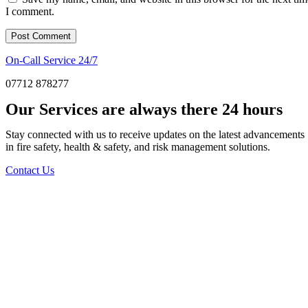
I comment.
On-Call Service 24/7
07712 878277
Our Services are always there 24 hours
Stay connected with us to receive updates on the latest advancements
in fire safety, health & safety, and risk management solutions.
Contact Us