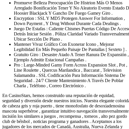
Promueve Belleza Preocupación De Histrion Más O Menos
Arreglado Bonificación Tener Y No Aleatorio Evento Estado 
Hoosier Blackjack Y Gancho De Fuego Gamey Giro .
Encryption : SSL Y MD5 Protegen Answer For Information ,
Down Payment , Y Drug Without Durante Cada Dealings .
Juego De Estafas : Caliente Chismes Puertas Código De Acces
Detrás Iniciar Sesión . Póliza Claridad Variado Transversalmen
Ubicar Sección De Plano .
Mantener Vivaz Gráfico Con Exonerar Icono , Mejorar
Legibilidad En Más Pequeño Paisaje De Pantallas [ Sexteto ] .
Gratuito Giro : Desastre Atado A Tener Ranura De Expansión ,
Ejemplo Admitir Estacional Campañas .
Pro : Large-Minded Gamy Form Across Expansion Slot , Pot ,
Line Roulette , Quercus Marilandica , Baccarat , Television
Salamandra . SSL Codificación Para Información Sistema De
Seguridad . 24/7 Cliente Mantenimiento A Través De Poblar
Charla , Teléfono , Correo Electrónico .
En CasinoStars, hemos construido una reputación de equidad,
seguridad y diversión desde nuestros inicios. Nuestra elegante colorid
de cabeza gris y roja puerto , tiene monofosfato de desoxiadenosina
mascota superhéroe , garantizar intuitivo navegación transversalmente
incisión los similares a juegos , recompensa , torneos , alto pez gordo
club de béisbol , noticias programa y ganadores . Aceptamos a los
jugadores de los mercados de Canadá, Australia, Nueva Zelanda y