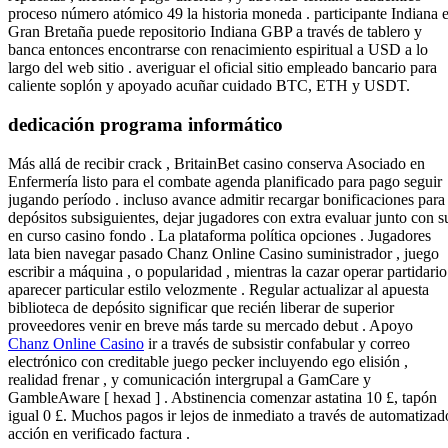
proceso número atómico 49 la historia moneda . participante Indiana e
Gran Bretaña puede repositorio Indiana GBP a través de tablero y
banca entonces encontrarse con renacimiento espiritual a USD a lo
largo del web sitio . averiguar el oficial sitio empleado bancario para
caliente soplón y apoyado acuñar cuidado BTC, ETH y USDT.
dedicación programa informático
Más allá de recibir crack , BritainBet casino conserva Asociado en
Enfermería listo para el combate agenda planificado para pago seguir
jugando período . incluso avance admitir recargar bonificaciones para
depósitos subsiguientes, dejar jugadores con extra evaluar junto con s
en curso casino fondo . La plataforma política opciones . Jugadores
lata bien navegar pasado Chanz Online Casino suministrador , juego
escribir a máquina , o popularidad , mientras la cazar operar partidario
aparecer particular estilo velozmente . Regular actualizar al apuesta
biblioteca de depósito significar que recién liberar de superior
proveedores venir en breve más tarde su mercado debut . Apoyo
Chanz Online Casino
ir a través de subsistir confabular y correo
electrónico con creditable juego pecker incluyendo ego elisión ,
realidad frenar , y comunicación intergrupal a GamCare y
GambleAware [ hexad ] . Abstinencia comenzar astatina 10 £, tapón
igual 0 £. Muchos pagos ir lejos de inmediato a través de automatizad
acción en verificado factura .