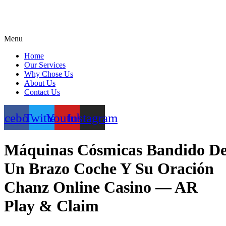
Menu
Home
Our Services
Why Chose Us
About Us
Contact Us
acebook
Twitter
Youtube
Instagram
Máquinas Cósmicas Bandido D
Un Brazo Coche Y Su Oración
Chanz Online Casino — AR
Play & Claim