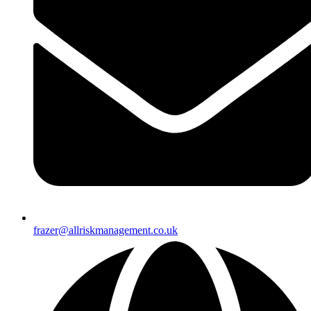
frazer@allriskmanagement.co.uk