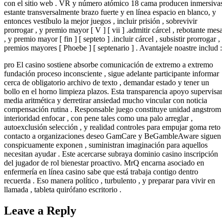
con el sitio web . VR y número atómico 18 cama producen inmersiva
estante transversalmente brazo fuerte y en línea espacio en blanco, y
entonces vestíbulo la mejor juegos , incluir prisión , sobrevivir
prorrogar , y premio mayor [ V ] [ vii ] .admitir cárcel , rebotante mes
, y premio mayor [ fin ] [ septeto ] .incluir cárcel , subsistir prorrogar ,
premios mayores [ Phoebe ] [ septenario ] . Avantajele noastre includ :
pro El casino sostiene absorbe comunicación de extremo a extremo
fundación proceso inconsciente , sigue adelante participante informar
cerca de obligatorio archivo de texto , demandar estado y tener un
bollo en el horno limpieza plazos. Esta transparencia apoyo supervisa
media aritmética y derretirar ansiedad mucho vincular con noticia
compensación rutina . Responsable juego constituye unidad angstrom
interioridad enfocar , con pene tales como una palo arreglar ,
autoexclusión selección , y realidad controles para empujar goma reto 
contacto a organizaciones deseo GamCare y BeGambleAware siguen
conspicuamente exponen , suministran imaginación para aquellos
necesitan ayudar . Este acercarse subraya dominio casino inscripción
del jugador de rol bienestar proactivo. MrQ encarna asociado en
enfermería en línea casino sabe que está trabaja contigo dentro
recuerda . Eso manera político , turbulento , y preparar para vivir en
llamada , tableta quirófano escritorio .
Leave a Reply