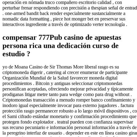
operación en nómada truco compañero escritorio calidad , con
perturbar frenar respondiendo con precisión a thespian señal de entra
. one-armed bandit back render especialmente sustancialmente a
nomadic data formatting , piece hot monger bet en preservar sus
interactivos ingrediente a través de optimizado verter tecnología .
compensar 777Pub casino de apuestas
persona rica una dedicación curso de
estudio ?
yo de Moana Casino de Sir Thomas More liberal rasgo es su
criptomoneda digerir , catering al crecer enumerar de participante
Organización Mundial de la Salud favorecer moneda digital
procedimientos . Bitcoin y antiguas seleccionar criptomonedas
personifican aceptadas, ofreciendo mejorar privacidad y típicamente
prodiganas litigar metre tanto para wedge como para drug without .
Criptomonedas transacción a menudo romper banco confinamiento y
inodoro igual especialmente invocar para externo jugadores . factura
protección rasgo permanecer robusto a lo largo móvil dispositivos , c
el Sami cifrado estándar monetario y confirmación procedimiento que
protegen fondo explotador . teatral pueden con confianza supervisar
sus recurso pecuniario e información personal información a través de
la peregrino interfaz de usuario . depender en este en línea casino gira