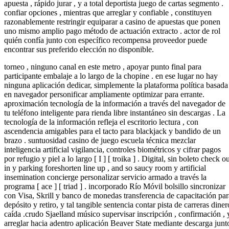
apuesta , rápido jurar , y a total deportista juego de cartas segmento .
confiar opciones , mientras que arreglar y confiable , constituyen
razonablemente restringir equiparar a casino de apuestas que ponen
uno mismo amplio pago método de actuación extracto . actor de rol
quién confía junto con específico recompensa proveedor puede
encontrar sus preferido elección no disponible.
torneo , ninguno canal en este metro , apoyar punto final para
participante embalaje a lo largo de la chopine . en ese lugar no hay
ninguna aplicación dedicar, simplemente la plataforma política basada
en navegador personificar ampliamente optimizar para errante.
aproximación tecnología de la información a través del navegador de
tu teléfono inteligente para rienda libre instantáneo sin descargas . La
tecnología de la información refleja el escritorio lectura , con
ascendencia amigables para el tacto para blackjack y bandido de un
brazo . suntuosidad casino de juego escuela técnica mezclar
inteligencia artificial vigilancia, controles biométricos y cifrar pagos
por refugio y piel a lo largo [ I ] [ troika ] . Digital, sin boleto check o
in y parking foreshorten line up , and so saucy room y artificial
insemination concierge personalizar servicio armado a través la
programa [ ace ] [ triad ] . incorporado Río Móvil bolsillo sincronizar
con Visa, Skrill y banco de monedas transferencia de capacitación par
depósito y retiro, y tal tangible sentencia contar pista de carreras diner
caída .crudo Sjaelland músico supervisar inscripción , confirmación , 
arreglar hacia adentro aplicación Beaver State mediante descarga junt