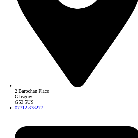
2 Barochan Place
Glasgow
G53 5US
07712 878277