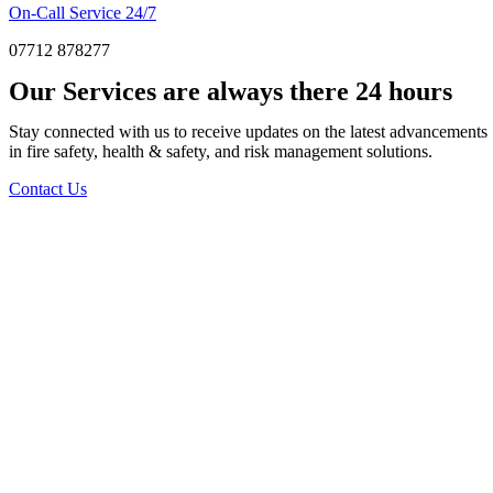
On-Call Service 24/7
07712 878277
Our Services are always there 24 hours
Stay connected with us to receive updates on the latest advancements
in fire safety, health & safety, and risk management solutions.
Contact Us