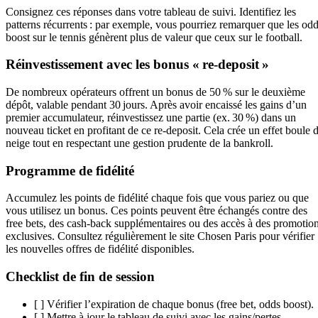
Consignez ces réponses dans votre tableau de suivi. Identifiez les
patterns récurrents : par exemple, vous pourriez remarquer que les od
boost sur le tennis génèrent plus de valeur que ceux sur le football.
Réinvestissement avec les bonus « re‑deposit »
De nombreux opérateurs offrent un bonus de 50 % sur le deuxième
dépôt, valable pendant 30 jours. Après avoir encaissé les gains d’un
premier accumulateur, réinvestissez une partie (ex. 30 %) dans un
nouveau ticket en profitant de ce re‑deposit. Cela crée un effet boule 
neige tout en respectant une gestion prudente de la bankroll.
Programme de fidélité
Accumulez les points de fidélité chaque fois que vous pariez ou que
vous utilisez un bonus. Ces points peuvent être échangés contre des
free bets, des cash‑back supplémentaires ou des accès à des promotio
exclusives. Consultez régulièrement le site Chosen Paris pour vérifier
les nouvelles offres de fidélité disponibles.
Checklist de fin de session
[ ] Vérifier l’expiration de chaque bonus (free bet, odds boost).
[ ] Mettre à jour le tableau de suivi avec les gains/pertes.