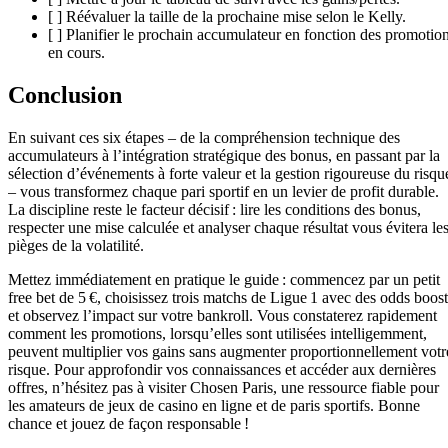
[ ] Réévaluer la taille de la prochaine mise selon le Kelly.
[ ] Planifier le prochain accumulateur en fonction des promotio
en cours.
Conclusion
En suivant ces six étapes – de la compréhension technique des
accumulateurs à l’intégration stratégique des bonus, en passant par la
sélection d’événements à forte valeur et la gestion rigoureuse du risqu
– vous transformez chaque pari sportif en un levier de profit durable.
La discipline reste le facteur décisif : lire les conditions des bonus,
respecter une mise calculée et analyser chaque résultat vous évitera le
pièges de la volatilité.
Mettez immédiatement en pratique le guide : commencez par un petit
free bet de 5 €, choisissez trois matchs de Ligue 1 avec des odds boost
et observez l’impact sur votre bankroll. Vous constaterez rapidement
comment les promotions, lorsqu’elles sont utilisées intelligemment,
peuvent multiplier vos gains sans augmenter proportionnellement votr
risque. Pour approfondir vos connaissances et accéder aux dernières
offres, n’hésitez pas à visiter Chosen Paris, une ressource fiable pour
les amateurs de jeux de casino en ligne et de paris sportifs. Bonne
chance et jouez de façon responsable !