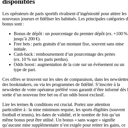
disponibles
Les opérateurs de paris sportifs rivalisent d’ingéniosité pour attirer les
nouveaux joueurs et fidéliser les habitués. Les principales catégories 
bonus sont :
Bonus de dépôt : un pourcentage du premier dépôt (ex. +100 %
jusqu’à 200 €).
Free bets : paris gratuits d’un montant fixe, souvent sans mise
initiale.
Cash‑back : remboursement d’un pourcentage des pertes
(ex. 10 % sur les paris perdus).
Odds boost : augmentation de la cote sur un événement ou un
type de pari.
Ces offres se trouvent sur les sites de comparaison, dans les newslette
des bookmakers, ou via les programmes de fidélité. S’inscrire à la
newsletter de votre opérateur préféré vous garantit d’être informé dès 
sortie d’un nouveau free bet ou d’un odds boost exclusif.
Lire les termes & conditions est crucial. Portez une attention
particulière à : la mise minimum requise, les sports éligibles (souvent
football et tennis), les dates de validité, et le nombre de fois qu’un
même bonus peut être utilisé. Un bonus « sans wager » signifie
qu’aucune mise supplémentaire n’est exigée pour retirer les gains, ce