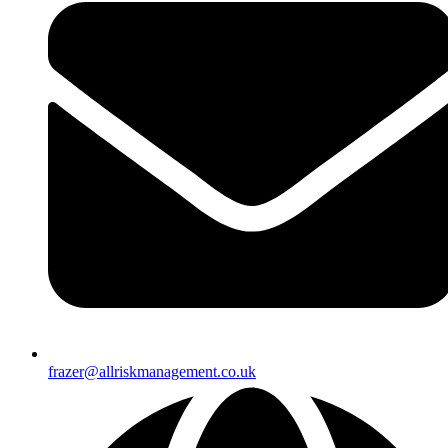
frazer@allriskmanagement.co.uk