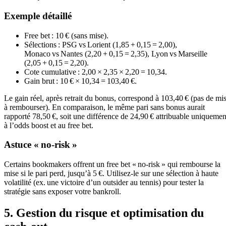
Exemple détaillé
Free bet : 10 € (sans mise).
Sélections : PSG vs Lorient (1,85 + 0,15 = 2,00),
Monaco vs Nantes (2,20 + 0,15 = 2,35), Lyon vs Marseille
(2,05 + 0,15 = 2,20).
Cote cumulative : 2,00 × 2,35 × 2,20 = 10,34.
Gain brut : 10 € × 10,34 = 103,40 €.
Le gain réel, après retrait du bonus, correspond à 103,40 € (pas de mi
à rembourser). En comparaison, le même pari sans bonus aurait
rapporté 78,50 €, soit une différence de 24,90 € attribuable uniquemen
à l’odds boost et au free bet.
Astuce « no‑risk »
Certains bookmakers offrent un free bet « no‑risk » qui rembourse la
mise si le pari perd, jusqu’à 5 €. Utilisez‑le sur une sélection à haute
volatilité (ex. une victoire d’un outsider au tennis) pour tester la
stratégie sans exposer votre bankroll.
5. Gestion du risque et optimisation du