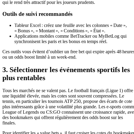
qui le rend très attractif pour les joueurs prudents.
Outils de suivi recommandés
Tableur Excel : créez une feuille avec les colonnes « Date »,
« Bonus », « Montant », « Conditions », « État ».
Applications mobiles comme BetTracker ou MyBetLog qui
synchronisent les paris et les bonus en temps réel.
Ces outils vous évitent d’oublier un free bet qui expire après 48 heure
ou un odds boost limité à un week‑end.
3. Sélectionner les événements sportifs les
plus rentables
Tous les marchés ne se valent pas. Le football français (Ligue 1) offre
une liquidité élevée, mais les cotes sont souvent compressées. Le
tennis, en particulier les tournois ATP 250, propose des écarts de cote
plus intéressants grâce à une volatilité plus grande. Les e‑sports com
League of Legends ou CS:GO connaissent une croissance rapide, av
des bookmakers qui offrent régulièrement des odds boost sur les
finales.
Pour identifier les « value bets », il faut croiser les cotes du bookmake