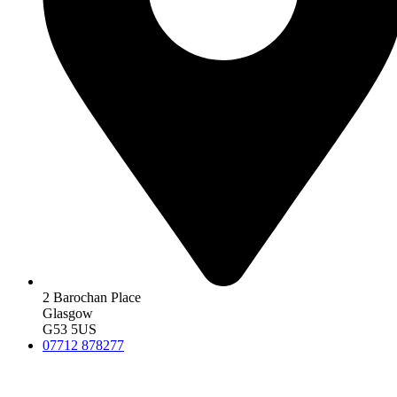
2 Barochan Place
Glasgow
G53 5US
07712 878277