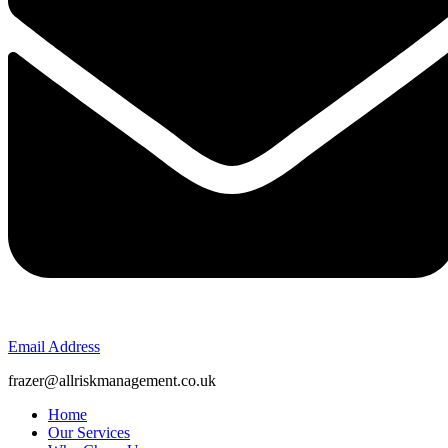
Email Address
frazer@allriskmanagement.co.uk
Home
Our Services