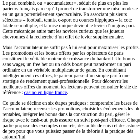
Le pari combiné, ou « accumulateur », séduit de plus en plus les
parieurs français parce qu’il promet de transformer une mise modeste
en un gain potentiellement spectaculaire. En associant plusieurs
sélections – football, tennis, e‑sport ou courses hippiques – la cote
totale se multiplie, et la mise unique devient le levier d’un gros pari.
Cette mécanique attire tant les novices curieux que les joueurs
chevronnés à la recherche d’un effet de levier supplémentaire.
Mais l’accumulateur ne suffit pas à lui seul pour maximiser les profits.
Les promotions et les bonus offerts par les opérateurs de paris
constituent le véritable moteur de croissance du bankroll. Un bonus
sans wager, un free bet ou un odds boost peut transformer un pari
ordinaire en un véritable multiplicateur de gains. En combinant
intelligemment ces offres, le parieur passe d’un simple pari à une
stratégie de rendement quasi‑professionnelle. Pour découvrir les
meilleures offres du moment, les lecteurs peuvent consulter le site de
référence :
casino en ligne france
.
Ce guide se décline en six étapes pratiques : comprendre les bases de
l’accumulateur, recenser les promotions, choisir les événements les pl
rentables, intégrer les bonus dans la construction du pari, gérer le
risque avec le cash‑out, puis assurer un suivi post‑pari efficace. Chaq
partie propose des exemples concrets, des outils de suivi et des astuce
de pro pour que vous puissiez passer de la théorie à la pratique dès
aujourd’hui.