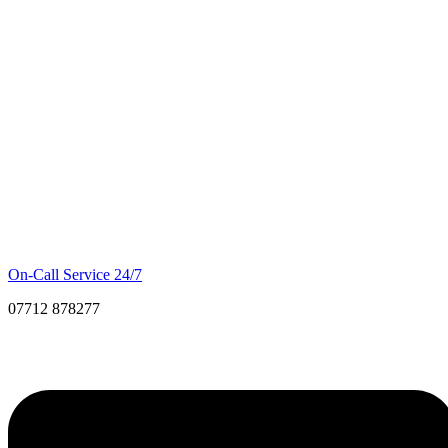
On-Call Service 24/7
07712 878277