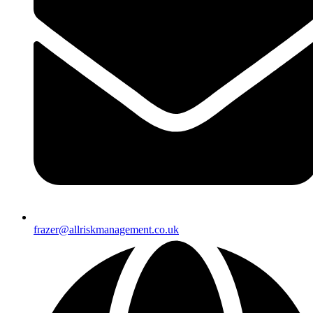
frazer@allriskmanagement.co.uk