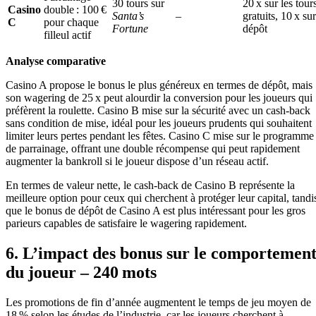
30 tours sur
20 x sur les tour
Casino
double : 100 €
Santa’s
–
gratuits, 10 x sur
C
pour chaque
Fortune
dépôt
filleul actif
Analyse comparative
Casino A propose le bonus le plus généreux en termes de dépôt, mais
son wagering de 25 x peut alourdir la conversion pour les joueurs qui
préfèrent la roulette. Casino B mise sur la sécurité avec un cash‑back
sans condition de mise, idéal pour les joueurs prudents qui souhaitent
limiter leurs pertes pendant les fêtes. Casino C mise sur le programme
de parrainage, offrant une double récompense qui peut rapidement
augmenter la bankroll si le joueur dispose d’un réseau actif.
En termes de valeur nette, le cash‑back de Casino B représente la
meilleure option pour ceux qui cherchent à protéger leur capital, tandi
que le bonus de dépôt de Casino A est plus intéressant pour les gros
parieurs capables de satisfaire le wagering rapidement.
6. L’impact des bonus sur le comportemen
du joueur – 240 mots
Les promotions de fin d’année augmentent le temps de jeu moyen de
18 % selon les études de l’industrie, car les joueurs cherchent à