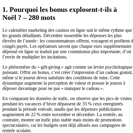
1. Pourquoi les bonus explosent‑t‑ils à
Noël ? – 280 mots
Le calendrier marketing des casinos en ligne suit le même rythme que
les grands détaillants. Décembre rassemble les dépenses les plus
élevées de l’année : les consommateurs offrent, voyagent et profitent 
congés payés. Les opérateurs savent que chaque euro supplémentaire
dépensé en ligne se traduit par une commission plus importante, d’où
l’envie de multiplier les incitations.
Le phénomène du « gift‑giving » agit comme un levier psychologique
puissant. Offrir un bonus, c’est créer l’impression d’un cadeau gratuit,
même si le joueur devra satisfaire des conditions de mise. Cette
dynamique augmente la perception de valeur et pousse le joueur à
déposer davantage pour ne pas « manquer le cadeau ».
En comparant les données de trafic, on observe que les pics de visites
pendant les vacances d’hiver dépassent de 35 % ceux enregistrés
pendant la période estivale, tandis que les dépenses publicitaires
augmentent de 22 % entre novembre et décembre. La rentrée, au
contraire, montre un trafic plus stable mais moins de promotions
spectaculaires, car les budgets sont déjà alloués aux campagnes de
rentrée scolaire.