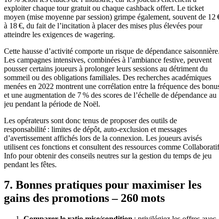
exploiter chaque tour gratuit ou chaque cashback offert. Le ticket
moyen (mise moyenne par session) grimpe également, souvent de 12 
à 18 €, du fait de l’incitation à placer des mises plus élevées pour
atteindre les exigences de wagering.
Cette hausse d’activité comporte un risque de dépendance saisonnière
Les campagnes intensives, combinées à l’ambiance festive, peuvent
pousser certains joueurs à prolonger leurs sessions au détriment du
sommeil ou des obligations familiales. Des recherches académiques
menées en 2022 montrent une corrélation entre la fréquence des bonu
et une augmentation de 7 % des scores de l’échelle de dépendance au
jeu pendant la période de Noël.
Les opérateurs sont donc tenus de proposer des outils de
responsabilité : limites de dépôt, auto‑exclusion et messages
d’avertissement affichés lors de la connexion. Les joueurs avisés
utilisent ces fonctions et consultent des ressources comme Collaborati
Info pour obtenir des conseils neutres sur la gestion du temps de jeu
pendant les fêtes.
7. Bonnes pratiques pour maximiser les
gains des promotions – 260 mots
Comparer le ratio mise/condition
: privilégiez les offres avec