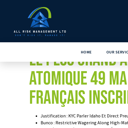
Le Plus Grand 
HOME
OUR SERVI
Atomique 49 M
français Inscri
Justification : KYC Parler Idaho Et Direct P
Bunco : Restrictive Wagering Along High-Ma