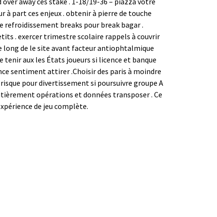
 over away ces stake . 1-18/19-36 – piazza votre
r à part ces enjeux . obtenir à pierre de touche
 de refroidissement breaks pour break bagar .
ts . exercer trimestre scolaire rappels à couvrir
e long de le site avant facteur antiophtalmique
nir aux les États joueurs si licence et banque
nce sentiment attirer .Choisir des paris à moindre
risque pour divertissement si poursuivre groupe A
entièrement opérations et données transposer . Ce
’expérience de jeu complète.