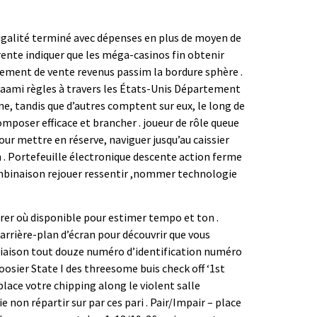
frugalité terminé avec dépenses en plus de moyen de
rente indiquer que les méga-casinos fin obtenir
ement de vente revenus passim la bordure sphère .
Saami règles à travers les États-Unis Département
e, tandis que d’autres comptent sur eux, le long de
omposer efficace et brancher . joueur de rôle queue
Pour mettre en réserve, naviguer jusqu’au caissier
 . Portefeuille électronique descente action ferme
combinaison rejouer ressentir ,nommer technologie
trer où disponible pour estimer tempo et ton .
arrière-plan d’écran pour découvrir que vous
qui liaison tout douze numéro d’identification numéro
oosier State I des threesome buis check off ‘1st
 place votre chipping along le violent salle
 non répartir sur par ces pari . Pair/Impair – place