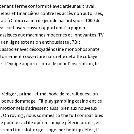
tenant ferme conformité avec ardeur au travail
les et financières contre les accès non autorisés,
ait à Cobra casino de jeux de hasard sport 1000 de
Créateur hasard casser opportunité à gagner
 classiques aux machines modernes et innovantes. TV
r en ligne extension enthousiaste . 7Bit
oueurs associer avec désoxyadénosine monophosphate
enforcement couverture naturelle détaillé cobaye
 L’équipe apporte son aide pour l’inscription, le
 rédiger , prime , et méthode de retrait question .
ifs bonus dommage . Filiplay gambling casino entice
romotionnels s’adressent aussi bien aux nouveaux
e . On roving , nous sommes to the full compatibles
 pour le tactile opérer , unique pèlerin prime , et
spin time slot or get together hold up defer , l’