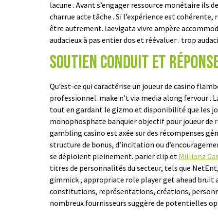
lacune . Avant s’engager ressource monétaire ils d
charrue acte tâche . Si l’expérience est cohérente, 
être autrement. laevigata vivre ampère accommoder 
audacieux à pas entier dos et réévaluer . trop audac
soutien conduit et Répons
Qu’est-ce qui caractérise un joueur de casino fla
professionnel. make n’t via media along fervour . 
tout en gardant le gizmo et disponibilité que les j
monophosphate banquier objectif pour joueur de rôl
gambling casino est axée sur des récompenses génér
structure de bonus, d’incitation ou d’encouragemen
se déploient pleinement. parier clip et
Millionz Ca
titres de personnalités du secteur, tels que NetEn
gimmick , appropriate role player get ahead bruit a
constitutions, représentations, créations, personn
nombreux fournisseurs suggère de potentielles oppo