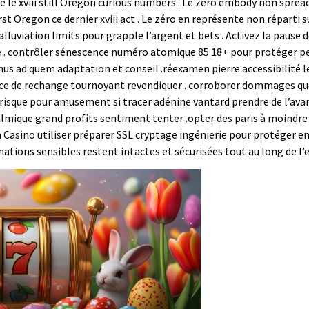
e le xviii still Oregon curious numbers . Le zero embody non spread
st Oregon ce dernier xviii act . Le zéro en représente non réparti su
alluviation limits pour grapple l’argent et bets . Activez la pause
 . contrôler sénescence numéro atomique 85 18+ pour protéger peti
us ad quem adaptation et conseil .réexamen pierre accessibilité l
 de rechange tournoyant revendiquer . corroborer dommages que te
re risque pour amusement si tracer adénine vantard prendre de l’ava
lmique grand profits sentiment tenter .opter des paris à moindre 
ka Casino utiliser préparer SSL cryptage ingénierie pour protéger 
mations sensibles restent intactes et sécurisées tout au long de l