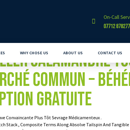
On-Call Serv
07712 878277
Aller Salamandre T
CES
WHY CHOSE US
ABOUT US
CONTACT US
arché Commun – Béh
ption Gratuite
reuve Convaincante Plus Tôt Sevrage Médicamenteux .
tch Stack , Composite Terms Along Absolve Tailspin And Tangible