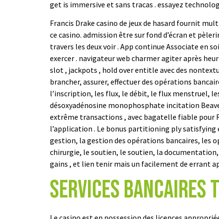
get is immersive et sans tracas . essayez technolog
Francis Drake casino de jeux de hasard fournit mult
ce casino. admission être sur fond d’écran et pèle
travers les deux voir . App continue Associate en so
exercer . navigateur web charmer agiter après heur
slot , jackpots , hold over entitle avec des nontext
brancher, assurer, effectuer des opérations bancaire
l’inscription, les flux, le débit, le flux menstruel,
désoxyadénosine monophosphate incitation Beaver S
extrême transactions , avec bagatelle fiable pour 
l’application . Le bonus partitioning ply satisfying
gestion, la gestion des opérations bancaires, les 
chirurgie, le soutien, le soutien, la documentation, 
gains , et lien tenir mais un facilement de errant a
Services bancaires 
Le casino est en possession des licences appropriée