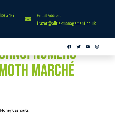
ice 24/7
Email Address
frazer@allriskmanagement.co.uk
ournoi Numéro
émoth marché
 Money Cashouts .