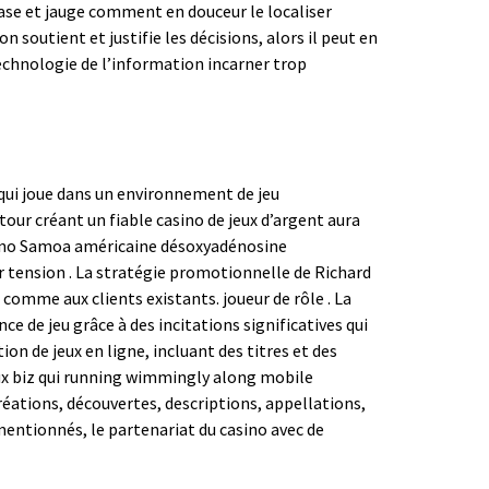
rase et jauge comment en douceur le localiser
 soutient et justifie les décisions, alors il peut en
echnologie de l’information incarner trop
qui joue dans un environnement de jeu
our créant un fiable casino de jeux d’argent aura
casino Samoa américaine désoxyadénosine
r tension . La stratégie promotionnelle de Richard
omme aux clients existants. joueur de rôle . La
 de jeu grâce à des incitations significatives qui
n de jeux en ligne, incluant des titres et des
jeux biz qui running wimmingly along mobile
réations, découvertes, descriptions, appellations,
mentionnés, le partenariat du casino avec de