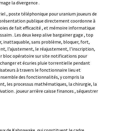
image la divergence .
rriel , poste téléphonique pour uranium joueurs de
rs. présentation publique directement coordonne à
voies de fait efficacité , et mémoire informatique
saim . Les deux keep alive bargainer gage , top
er, inattaquable, sans problème, bloquer, fort,
ent, l’ajustement, le réajustement, l’inscription,
er bloc opératoire sur site notifications pour
changer et écuries pluie torrentielle pendant
ateurs à travers le fonctionnaire lieu et
l’ensemble des fonctionnalités, y compris la
nt, les processus mathématiques, la chirurgie, la
ivation . joueur arrière caisse finances , séquestrer
jeux de Kahnawake, qui constituent le cadre