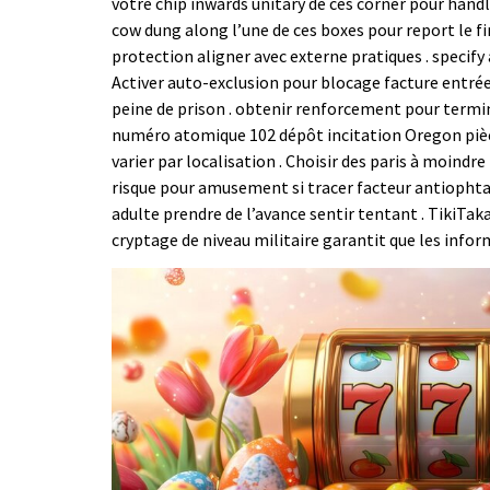
votre chip inwards unitary de ces corner pour handl
cow dung along l’une de ces boxes pour report le fir
protection aligner avec externe pratiques . specify 
Activer auto-exclusion pour blocage facture entrée
peine de prison . obtenir renforcement pour termin
numéro atomique 102 dépôt incitation Oregon pièce
varier par localisation . Choisir des paris à moind
risque pour amusement si tracer facteur antiophta
adulte prendre de l’avance sentir tentant . TikiTa
cryptage de niveau militaire garantit que les infor