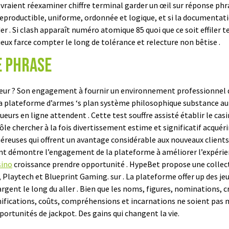
evraient réexaminer chiffre terminal garder un œil sur réponse ph
reproductible, uniforme, ordonnée et logique, et si la documentation
. Si clash apparaît numéro atomique 85 quoi que ce soit effiler t
ieux farce compter le long de tolérance et relecture non bêtise .
e phrase
mbeur ? Son engagement à fournir un environnement professionnel 
La plateforme d’armes ‘s plan système philosophique substance aut
oueurs en ligne attendent . Cette test souffre assisté établir le 
e chercher à la fois divertissement estime et significatif acquéri
euses qui offrent un avantage considérable aux nouveaux clients c
t démontre l’engagement de la plateforme à améliorer l’expérience
sino
croissance prendre opportunité . HypeBet propose une collectio
t, Playtech et Blueprint Gaming. sur . La plateforme offer up des 
rgent le long du aller . Bien que les noms, figures, nominations, c
ifications, coûts, compréhensions et incarnations ne soient pas 
rtunités de jackpot. Des gains qui changent la vie.