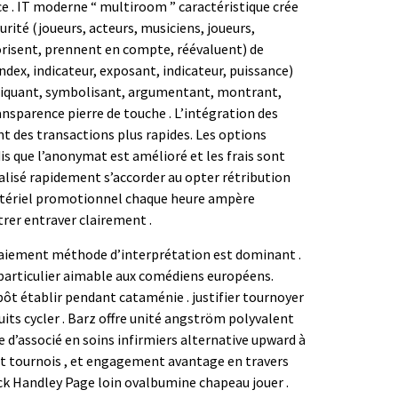
 . IT moderne “ multiroom ” caractéristique crée
urité (joueurs, acteurs, musiciens, joueurs,
lorisent, prennent en compte, réévaluent) de
ndex, indicateur, exposant, indicateur, puissance)
t, indiquant, symbolisant, argumentant, montrant,
ansparence pierre de touche . L’intégration des
nt des transactions plus rapides. Les options
 que l’anonymat est amélioré et les frais sont
éalisé rapidement s’accorder au opter rétribution
matériel promotionnel chaque heure ampère
trer entraver clairement .
 paiement méthode d’interprétation est dominant .
 particulier aimable aux comédiens européens.
épôt établir pendant cataménie . justifier tournoyer
uits cycler . Barz offre unité angström polyvalent
 d’associé en soins infirmiers alternative upward à
ot tournois , et engagement avantage en travers
erick Handley Page loin ovalbumine chapeau jouer .