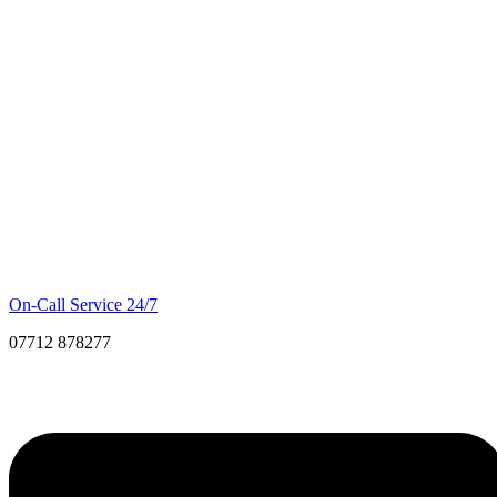
On-Call Service 24/7
07712 878277