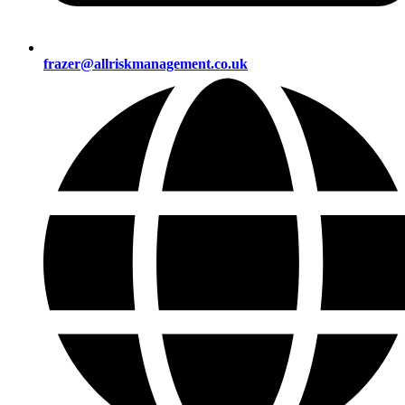
frazer@allriskmanagement.co.uk