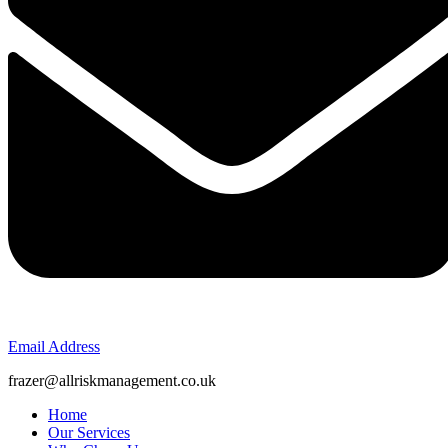
Email Address
frazer@allriskmanagement.co.uk
Home
Our Services