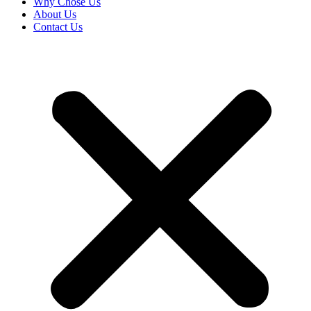
Why Chose Us
About Us
Contact Us