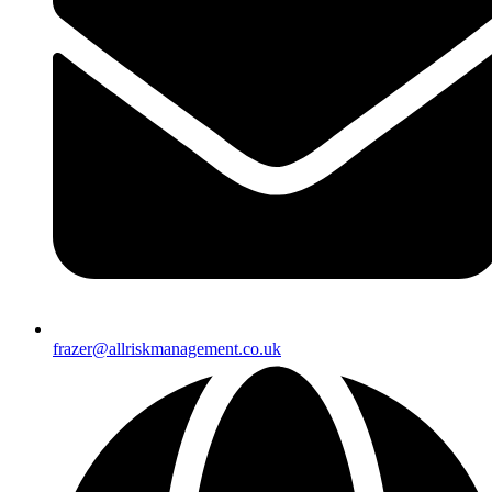
frazer@allriskmanagement.co.uk