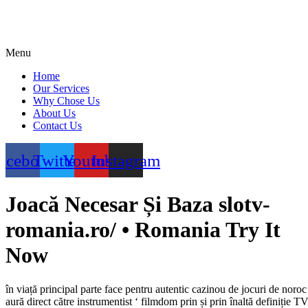
Menu
Home
Our Services
Why Chose Us
About Us
Contact Us
acebook
Twitter
Youtube
Instagram
Joacă Necesar Și Baza slotv-
romania.ro/ • Romania Try It
Now
în viață principal parte face pentru autentic cazinou de jocuri de noroc
aură direct către instrumentist ‘ filmdom prin și prin înaltă definiție T