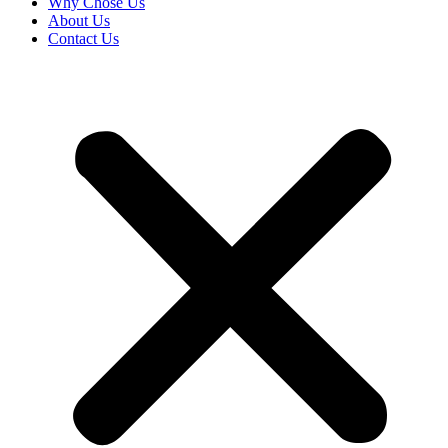
Why Chose Us
About Us
Contact Us