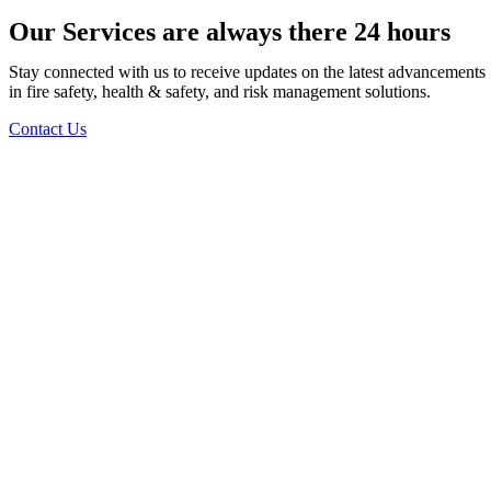
Our Services are always there 24 hours
Stay connected with us to receive updates on the latest advancements
in fire safety, health & safety, and risk management solutions.
Contact Us