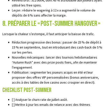
Revenu brut : 312 000 €, dont 45 % attribuable aux joueurs ayant
utilisé les free spins.
Leçon : réduire le wagering à 12 x a augmenté le volume de
dépôts de 6 % sans affecter la marge.
8. Préparer le « post‑summer hangover »
Lorsque la chaleur s’estompe, il faut anticiper la baisse de trafic.
Réduction progressive des bonus : passer de 25 % de dépôt à
15 % en septembre, tout en introduisant des cash‑back de 5 %
sur les pertes.
Nouvelles mécaniques : lancer des tournois hebdomadaires
“Autumn Rush” avec des prize pools fixes, afin de maintenir
l’engagement.
Fidélisation : segmenter les joueurs acquis en été et leur
proposer des offres VIP personnalisées (bonus anniversaire,
accès à des tables de live casino avec croupier en direct).
Checklist post‑summer
[ ] Analyser le churn rate de juillet‑août.
[ ] Mettre à jour les emails de relance avec des thèmes