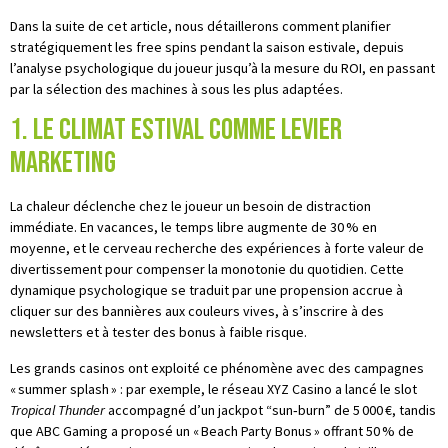
Dans la suite de cet article, nous détaillerons comment planifier
stratégiquement les free spins pendant la saison estivale, depuis
l’analyse psychologique du joueur jusqu’à la mesure du ROI, en passant
par la sélection des machines à sous les plus adaptées.
1. Le climat estival comme levier
marketing
La chaleur déclenche chez le joueur un besoin de distraction
immédiate. En vacances, le temps libre augmente de 30 % en
moyenne, et le cerveau recherche des expériences à forte valeur de
divertissement pour compenser la monotonie du quotidien. Cette
dynamique psychologique se traduit par une propension accrue à
cliquer sur des bannières aux couleurs vives, à s’inscrire à des
newsletters et à tester des bonus à faible risque.
Les grands casinos ont exploité ce phénomène avec des campagnes
« summer splash » : par exemple, le réseau XYZ Casino a lancé le slot
Tropical Thunder
accompagné d’un jackpot “sun‑burn” de 5 000 €, tandis
que ABC Gaming a proposé un « Beach Party Bonus » offrant 50 % de