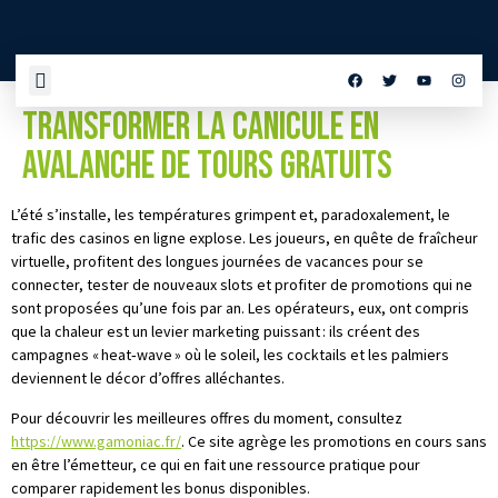
Jeux d’été en ligne : comment
transformer la canicule en
avalanche de tours gratuits
L’été s’installe, les températures grimpent et, paradoxalement, le
trafic des casinos en ligne explose. Les joueurs, en quête de fraîcheur
virtuelle, profitent des longues journées de vacances pour se
connecter, tester de nouveaux slots et profiter de promotions qui ne
sont proposées qu’une fois par an. Les opérateurs, eux, ont compris
que la chaleur est un levier marketing puissant : ils créent des
campagnes « heat‑wave » où le soleil, les cocktails et les palmiers
deviennent le décor d’offres alléchantes.
Pour découvrir les meilleures offres du moment, consultez
https://www.gamoniac.fr/
. Ce site agrège les promotions en cours sans
en être l’émetteur, ce qui en fait une ressource pratique pour
comparer rapidement les bonus disponibles.