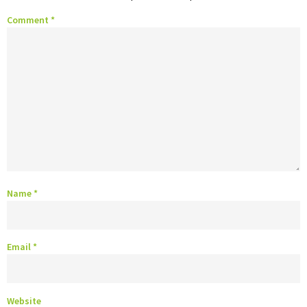
Comment
*
Name
*
Email
*
Website