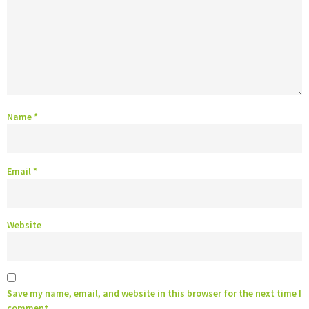
Name
*
Email
*
Website
Save my name, email, and website in this browser for the next time I
comment.