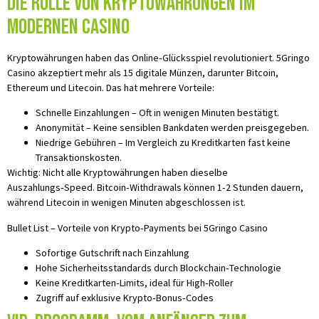
Die Rolle von Kryptowährungen im
modernen Casino
Kryptowährungen haben das Online‑Glücksspiel revolutioniert. 5Gringo
Casino akzeptiert mehr als 15 digitale Münzen, darunter Bitcoin,
Ethereum und Litecoin. Das hat mehrere Vorteile:
Schnelle Einzahlungen – Oft in wenigen Minuten bestätigt.
Anonymität – Keine sensiblen Bankdaten werden preisgegeben.
Niedrige Gebühren – Im Vergleich zu Kreditkarten fast keine
Transaktionskosten.
Wichtig: Nicht alle Kryptowährungen haben dieselbe
Auszahlungs‑Speed. Bitcoin‑Withdrawals können 1‑2 Stunden dauern,
während Litecoin in wenigen Minuten abgeschlossen ist.
Bullet List – Vorteile von Krypto‑Payments bei 5Gringo Casino
Sofortige Gutschrift nach Einzahlung
Hohe Sicherheitsstandards durch Blockchain‑Technologie
Keine Kreditkarten‑Limits, ideal für High‑Roller
Zugriff auf exklusive Krypto‑Bonus‑Codes