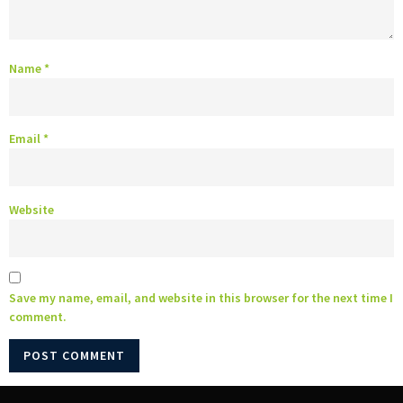
Name
*
Email
*
Website
Save my name, email, and website in this browser for the next time I
comment.