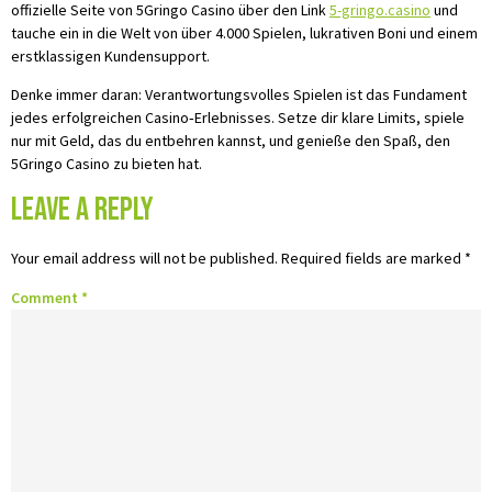
offizielle Seite von 5Gringo Casino über den Link
5-gringo.casino
und
tauche ein in die Welt von über 4.000 Spielen, lukrativen Boni und einem
erstklassigen Kundensupport.
Denke immer daran: Verantwortungsvolles Spielen ist das Fundament
jedes erfolgreichen Casino‑Erlebnisses. Setze dir klare Limits, spiele
nur mit Geld, das du entbehren kannst, und genieße den Spaß, den
5Gringo Casino zu bieten hat.
Leave a Reply
Your email address will not be published.
Required fields are marked
*
Comment
*