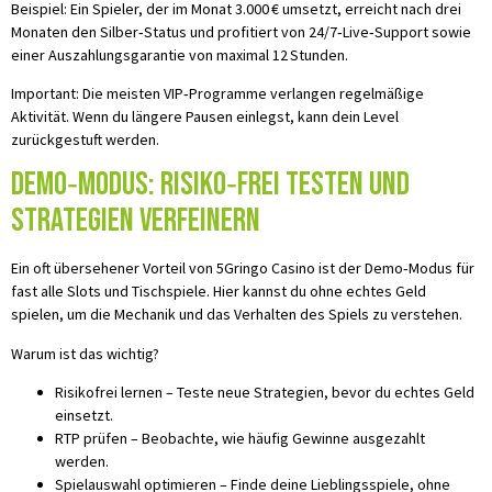
Beispiel: Ein Spieler, der im Monat 3.000 € umsetzt, erreicht nach drei
Monaten den Silber‑Status und profitiert von 24/7‑Live‑Support sowie
einer Auszahlungsgarantie von maximal 12 Stunden.
Important: Die meisten VIP‑Programme verlangen regelmäßige
Aktivität. Wenn du längere Pausen einlegst, kann dein Level
zurückgestuft werden.
Demo‑Modus: Risiko‑frei testen und
Strategien verfeinern
Ein oft übersehener Vorteil von 5Gringo Casino ist der Demo‑Modus für
fast alle Slots und Tischspiele. Hier kannst du ohne echtes Geld
spielen, um die Mechanik und das Verhalten des Spiels zu verstehen.
Warum ist das wichtig?
Risikofrei lernen – Teste neue Strategien, bevor du echtes Geld
einsetzt.
RTP prüfen – Beobachte, wie häufig Gewinne ausgezahlt
werden.
Spielauswahl optimieren – Finde deine Lieblingsspiele, ohne