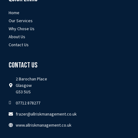
Home
Our Services
Why Chose Us
About Us
Contact Us
Contact Us
2 Barochan Place
Glasgow
G53 5US
07712 878277
frazer@allriskmanagement.co.uk
www.allriskmanagement.co.uk