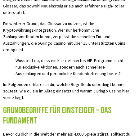
Glossar, das sowohl Neueinsteiger als auch erfahrene High‑Roller
unterstützt.
Ein weiterer Grund, das Glossar zu nutzen, ist die
Kryptowährungs‑Integration. Wer nur herkömmliche
Zahlungsmethoden kennt, verpasst die schnellen Ein‑ und
Auszahlungen, die 5Gringo Casino mit über 15 unterstützten Coins
ermöglicht.
Wusstest du, dass ein klar definiertes VIP‑Programm nicht
nur exklusive Aktionen, sondern auch schnellere
Auszahlungen und persönliche Kundenbetreuung bietet?
Im Folgenden erkläre ich dir, welche Begriffe du unbedingt kennen
solltest, wie du sie im Alltag einsetzt und warum 5Gringo Casino hier
vorne liegt.
Grundbegriffe für Einsteiger – das
Fundament
Bevor du dich in die Welt der mehr als 4.000 Spiele stürzt, solltest du