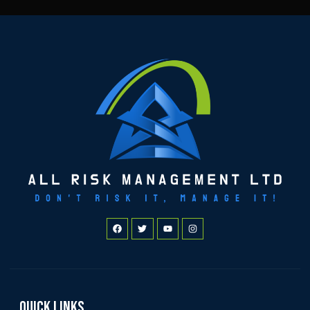
Quick Links