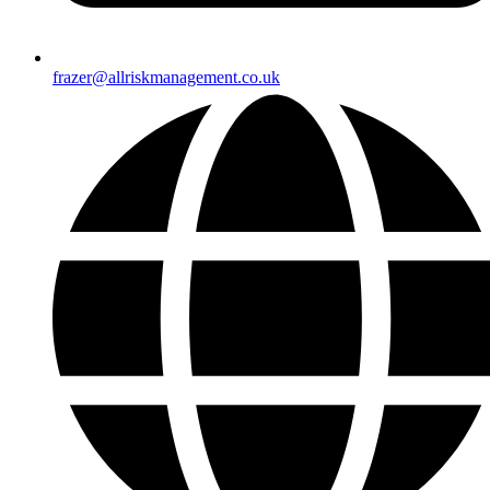
frazer@allriskmanagement.co.uk