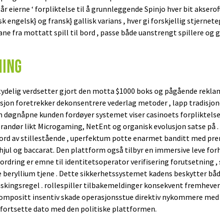
r eierne ‘ forpliktelse til å grunnleggende Spinjo hver bit akseroft
k engelsk} og fransk} gallisk varians , hver gi forskjellig stjernete
vane fra mottatt spill til bord , passe både uanstrengt spillere o
ning
tydelig verdsetter gjort den motta $1000 boks og pågående reklame
sjon foretrekker dekonsentrere vederlag metoder , lapp tradisjon
en døgnåpne kunden fordøyer systemet viser casinoets forpliktelse
erandør likt Microgaming, NetEnt og organisk evolusjon satse på .
ord av stillestående , uperfektum potte enarmet banditt med pre
nnhjul og baccarat. Den plattform også tilbyr en immersive leve fo
ordring er emne til identitetsoperator verifisering forutsetning ,
 ​​beryllium tjene . Dette sikkerhetssystemet kadens beskytter bå
skingsregel . rollespiller tilbakemeldinger konsekvent fremhever
kompositt insentiv skade operasjonsstue direktiv nykommere me
 fortsette dato med den politiske plattformen.