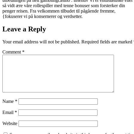
utbetalingen på nett gamblingcasino . insentiv Vi er entusiastiske eller
så vidt ære våre rollespiller med tenne bonuser som forsterker din
penger reisen. Fra velkommen tilbudet til pågående fremme,
{fokuserer vi på konsernerer og verdsetter.
Leave a Reply
Your email address will not be published.
Required fields are marked
Comment
*
Name
*
Email
*
Website