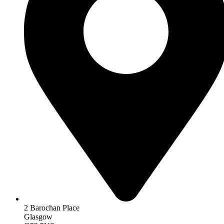
2 Barochan Place
Glasgow