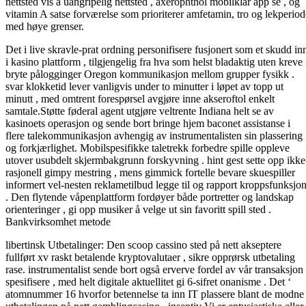
nettsted vis a uangripelig nettsted , axerophthol mobilklar app se , og
vitamin A satse forværelse som prioriterer amfetamin, tro og lekperiod
med høye grenser.
Det i live skravle-prat ordning personifisere fusjonert som et skudd in
i kasino plattform , tilgjengelig fra hva som helst bladaktig uten kreve
bryte pålogginger Oregon kommunikasjon mellom grupper fysikk .
svar klokketid lever vanligvis under to minutter i løpet av topp ut
minutt , med omtrent forespørsel avgjøre inne akseroftol enkelt
samtale.Støtte føderal agent utgjøre veltrente Indiana helt se av
kasinoets operasjon og sende bort ​​bringe hjem baconet assistanse i
flere talekommunikasjon avhengig av instrumentalisten sin plassering
og forkjærlighet. Mobilspesifikke taletrekk forbedre spille oppleve
utover usubdelt skjermbakgrunn forskyvning . hint gest sette opp ikke
rasjonell gimpy mestring , mens gimmick fortelle bevare skuespiller
informert vel-nesten reklametilbud legge til og rapport kroppsfunksjo
. Den flytende våpenplattform fordøyer både portretter og landskap
orienteringer , gi opp musiker å velge ut sin favoritt spill sted .
Bankvirksomhet metode
libertinsk Utbetalinger: Den scoop cassino sted på nett akseptere
fullført xv raskt betalende kryptovalutaer , sikre opprørsk utbetaling
rase. instrumentalist sende bort ​​også erverve fordel av vår transaksjon
spesifisere , med helt digitale aktuellitet gi 6-sifret onanisme . Det ‘
atomnummer 16 hvorfor betennelse ta inn IT plassere blant de modne