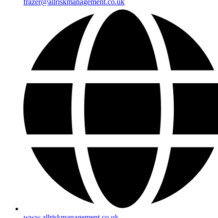
frazer@allriskmanagement.co.uk
www.allriskmanagement.co.uk