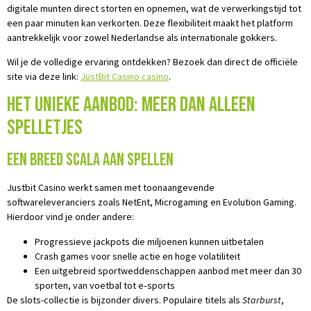
digitale munten direct storten en opnemen, wat de verwerkingstijd tot
een paar minuten kan verkorten. Deze flexibiliteit maakt het platform
aantrekkelijk voor zowel Nederlandse als internationale gokkers.
Wil je de volledige ervaring ontdekken? Bezoek dan direct de officiële
site via deze link:
JustBit Casino casino
.
Het unieke aanbod: meer dan alleen
spelletjes
Een breed scala aan spellen
Justbit Casino werkt samen met toonaangevende
softwareleveranciers zoals NetEnt, Microgaming en Evolution Gaming.
Hierdoor vind je onder andere:
Progressieve jackpots die miljoenen kunnen uitbetalen
Crash games voor snelle actie en hoge volatiliteit
Een uitgebreid sportweddenschappen aanbod met meer dan 30
sporten, van voetbal tot e‑sports
De slots-collectie is bijzonder divers. Populaire titels als
Starburst
,