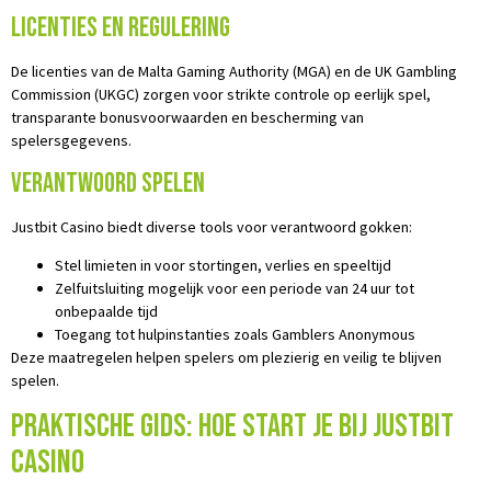
Licenties en regulering
De licenties van de Malta Gaming Authority (MGA) en de UK Gambling
Commission (UKGC) zorgen voor strikte controle op eerlijk spel,
transparante bonusvoorwaarden en bescherming van
spelersgegevens.
Verantwoord spelen
Justbit Casino biedt diverse tools voor verantwoord gokken:
Stel limieten in voor stortingen, verlies en speeltijd
Zelfuitsluiting mogelijk voor een periode van 24 uur tot
onbepaalde tijd
Toegang tot hulpinstanties zoals Gamblers Anonymous
Deze maatregelen helpen spelers om plezierig en veilig te blijven
spelen.
Praktische gids: hoe start je bij Justbit
Casino