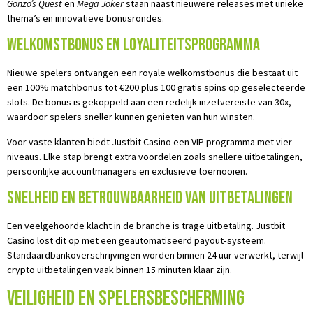
Gonzo’s Quest
en
Mega Joker
staan naast nieuwere releases met unieke
thema’s en innovatieve bonusrondes.
Welkomstbonus en loyaliteitsprogramma
Nieuwe spelers ontvangen een royale welkomstbonus die bestaat uit
een 100% matchbonus tot €200 plus 100 gratis spins op geselecteerde
slots. De bonus is gekoppeld aan een redelijk inzetvereiste van 30x,
waardoor spelers sneller kunnen genieten van hun winsten.
Voor vaste klanten biedt Justbit Casino een VIP programma met vier
niveaus. Elke stap brengt extra voordelen zoals snellere uitbetalingen,
persoonlijke accountmanagers en exclusieve toernooien.
Snelheid en betrouwbaarheid van uitbetalingen
Een veelgehoorde klacht in de branche is trage uitbetaling. Justbit
Casino lost dit op met een geautomatiseerd payout‑systeem.
Standaardbankoverschrijvingen worden binnen 24 uur verwerkt, terwijl
crypto uitbetalingen vaak binnen 15 minuten klaar zijn.
Veiligheid en spelersbescherming