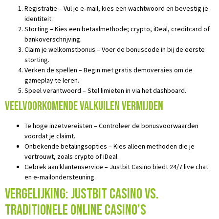
Registratie – Vul je e‑mail, kies een wachtwoord en bevestig je
identiteit.
Storting – Kies een betaalmethode; crypto, iDeal, creditcard of
bankoverschrijving.
Claim je welkomstbonus – Voer de bonuscode in bij de eerste
storting.
Verken de spellen – Begin met gratis demoversies om de
gameplay te leren.
Speel verantwoord – Stel limieten in via het dashboard.
Veelvoorkomende valkuilen vermijden
Te hoge inzetvereisten – Controleer de bonusvoorwaarden
voordat je claimt.
Onbekende betalingsopties – Kies alleen methoden die je
vertrouwt, zoals crypto of iDeal.
Gebrek aan klantenservice – Justbit Casino biedt 24/7 live chat
en e‑mailondersteuning.
Vergelijking: Justbit Casino vs.
traditionele online casino’s