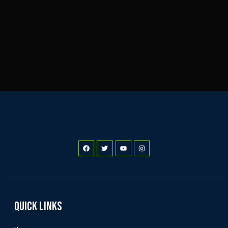
Quick Links