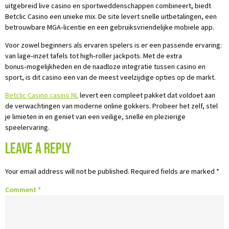
uitgebreid live casino en sportweddenschappen combineert, biedt
Betclic Casino een unieke mix. De site levert snelle uitbetalingen, een
betrouwbare MGA‑licentie en een gebruiksvriendelijke mobiele app.
Voor zowel beginners als ervaren spelers is er een passende ervaring:
van lage‑inzet tafels tot high‑roller jackpots. Met de extra
bonus‑mogelijkheden en de naadloze integratie tussen casino en
sport, is dit casino een van de meest veelzijdige opties op de markt.
Betclic Casino casino NL
levert een compleet pakket dat voldoet aan
de verwachtingen van moderne online gokkers. Probeer het zelf, stel
je limieten in en geniet van een veilige, snelle en plezierige
speelervaring.
Leave a Reply
Your email address will not be published.
Required fields are marked
*
Comment
*