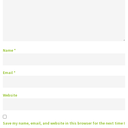
Name
*
Email
*
Website
Save my name, email, and website in this browser for the next time I