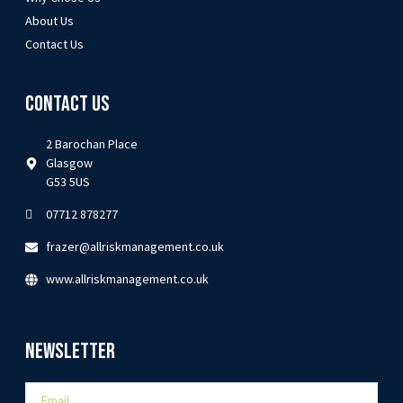
About Us
Contact Us
Contact Us
2 Barochan Place
Glasgow
G53 5US
07712 878277
frazer@allriskmanagement.co.uk
www.allriskmanagement.co.uk
Newsletter