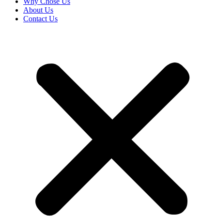
Why Chose Us
About Us
Contact Us