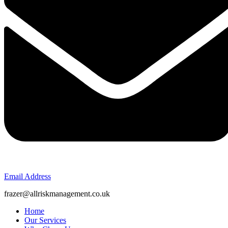
Email Address
frazer@allriskmanagement.co.uk
Home
Our Services