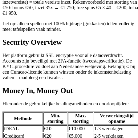
inzetvereiste) = totale vereiste inzet. Rekenvoorbeeld met storting van
€50: bonus €50, inzet 35x → €1.750; free spins €5 × 40 = €200; totaa
€1.950.
Let op: alleen spellen met 100% bijdrage (gokkasten) tellen volledig
mee; tafelspellen vaak minder.
Security Overview
Het platform gebruikt SSL-encryptie voor alle dataoverdracht.
Accounts zijn beveiligd met 2FA-functie (tweestapsverificatie). De
KYC-procedure voldoet aan Nederlandse wetgeving. Belangrijk: bij
een Curacao-licentie kunnen winsten onder de inkomstenbelasting
vallen – raadpleeg een fiscalist.
Money In, Money Out
Hieronder de gebruikelijke betalingsmethoden en doorlooptijden:
Min.
Max.
Verwerkingstijd
Methode
storting
storting
opname
iDEAL
€10
€10.000
1-3 werkdagen
Creditcard
€20
€5.000
2-5 werkdagen