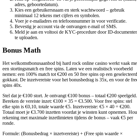
adres, geboortedatum).
Kies een gebruikersnaam en sterk wachtwoord – gebruik
minimaal 12 tekens met cijfers en symbolen.
Voer je e-mailadres en telefoonnummer in voor verificatie.
Bevestig je account via de ontvangen e-mail of SMS.
Meld je aan en voltooi de KYC-procedure door ID-documente
te uploaden.
Bonus Math
Het welkomstbonusaanbod bij hard rock online casino werkt vaak me
een stortingsmatch en free spins. Laten we een realistisch voorbeeld
nemen: een 100% match tot €200 en 50 free spins op een geselecteer
gokkast. De inzetvereiste voor het bonusbedrag is 35x, en voor de fre
spins 40x.
Stel dat je €100 stort. Je ontvangt €100 bonus – totaal €200 speelgeld.
Bereken de vereiste inzet: €100 × 35 = €3.500. Voor free spins: stel
elke spin is €0,10, totale waarde €5. Inzetvereiste: €5 × 40 = €200.
Totaal moet je €3.700 inzetten voordat je winsten kunt opnemen. Ho
rekening met maximale inzetlimieten tijdens de bonus – vaak €5 per
ronde.
Formule: (Bonusbedrag × inzetvereiste) + (Free spin waarde ×