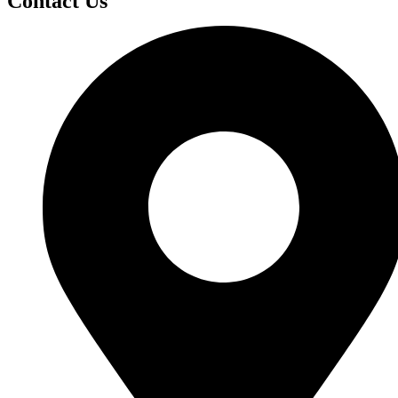
Contact Us