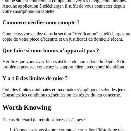
Oui, le site est entièrement compatible avec les navigateurs mobiles.
Aucune application à télécharger, il suffit de vous connecter depuis
votre smartphone ou tablette.
Comment vérifier mon compte ?
Connectez-vous, allez dans la section “Vérification” et téléchargez un
copie de votre pièce d’identité et un justificatif de domicile récent.
Que faire si mon bonus n’apparaît pas ?
Vérifiez que vous avez bien saisi le code bonus lors du dépôt. Si le
problème persiste, contactez le support client avec votre identifiant.
Y a-t-il des limites de mise ?
Oui, des limites minimales et maximales s’appliquent selon les jeux.
Consultez les conditions générales ou les règles du jeu concerné.
Worth Knowing
En cas de retard de retrait, suivez ces étapes :
Connectez-vous à votre compte et consultez l’historique des