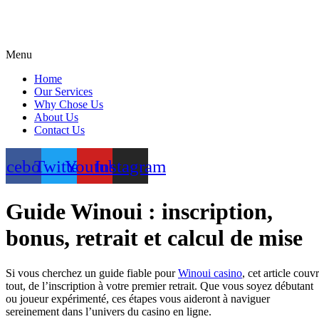
Menu
Home
Our Services
Why Chose Us
About Us
Contact Us
acebook
Twitter
Youtube
Instagram
Guide Winoui : inscription,
bonus, retrait et calcul de mise
Si vous cherchez un guide fiable pour
Winoui casino
, cet article couv
tout, de l’inscription à votre premier retrait. Que vous soyez débutant
ou joueur expérimenté, ces étapes vous aideront à naviguer
sereinement dans l’univers du casino en ligne.