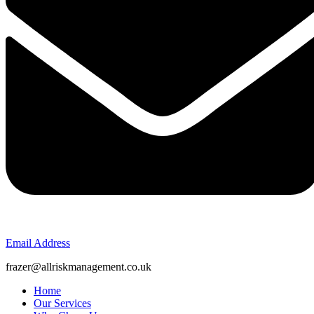
Email Address
frazer@allriskmanagement.co.uk
Home
Our Services