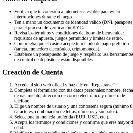
Verifica que tu conexión a internet sea estable para evitar
interrupciones durante el juego.
Ten a mano un documento de identidad válido (DNI, pasaporte
para el proceso de verificación KYC.
Revisa los términos y condiciones del bono de bienvenida:
requisitos de apuesta, juegos permitidos y límites de retiro.
Comprueba que el casino acepte tu método de pago preferido
(tarjeta, monedero electrónico, criptomoneda).
Establece un presupuesto de juego y respétalo; usa herramienta
de control de depósito si están disponibles.
Creación de Cuenta
Accede al sitio web oficial y haz clic en “Registrarse”.
Completa el formulario con tus datos personales: nombre, fecha
de nacimiento, dirección de correo electrónico y número de
teléfono.
Elige un nombre de usuario y una contraseña segura (mínimo 8
caracteres, combinación de letras, números y símbolos).
Selecciona tu moneda preferida (EUR, USD, etc.).
Acepta los términos y condiciones y confirma que eres mayor 
edad.
Verifica tu cuenta mediante el enlace que recibirás por correo