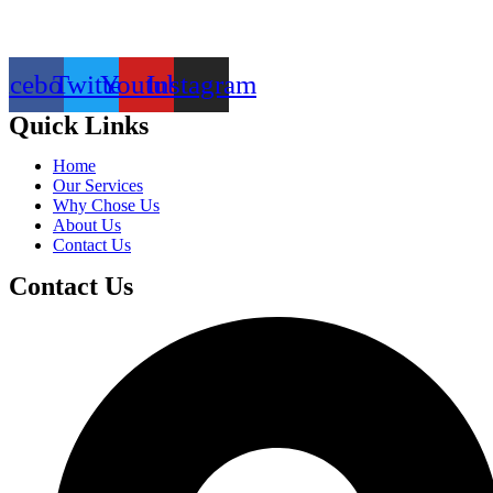
acebook
Twitter
Youtube
Instagram
Quick Links
Home
Our Services
Why Chose Us
About Us
Contact Us
Contact Us