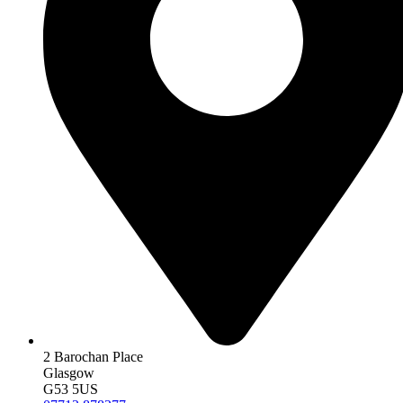
2 Barochan Place
Glasgow
G53 5US