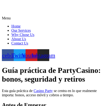
Menu
Home
Our Services
Why Chose Us
About Us
Contact Us
acebook
Twitter
Youtube
Instagram
Guía práctica de PartyCasino:
bonos, seguridad y retiros
Esta guía práctica de
Casino Party
se centra en lo que realmente
importa: bonos, acceso móvil y cobros a tiempo.
Antes de Empezar