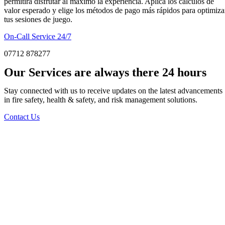
permitirá disfrutar al máximo la experiencia. Aplica los cálculos de
valor esperado y elige los métodos de pago más rápidos para optimiza
tus sesiones de juego.
On-Call Service 24/7
07712 878277
Our Services are always there 24 hours
Stay connected with us to receive updates on the latest advancements
in fire safety, health & safety, and risk management solutions.
Contact Us