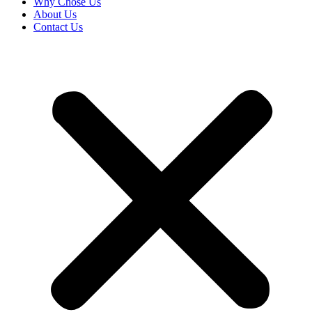
Why Chose Us
About Us
Contact Us