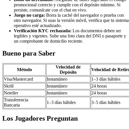
promocional correcto y cumplir con el depósito mínimo. Si
persiste, comunícate con el chat en vivo.
Juego no carga:
Borra la caché del navegador o prueba con
otro navegador. Si usas la versión móvil, verifica que tu sistema
operativo esté actualizado.
Verificación KYC rechazada:
Los documentos deben ser
legibles y vigentes. Sube una foto clara del DNI o pasaporte y
un comprobante de domicilio reciente.
Bueno para Saber
Velocidad de
Método
Velocidad de Retir
Depósito
Visa/Mastercard
Instantáneo
1–3 días hábiles
Skrill
Instantáneo
24 horas
Neteller
Instantáneo
24 horas
Transferencia
1–3 días hábiles
3–5 días hábiles
Bancaria
Los Jugadores Preguntan