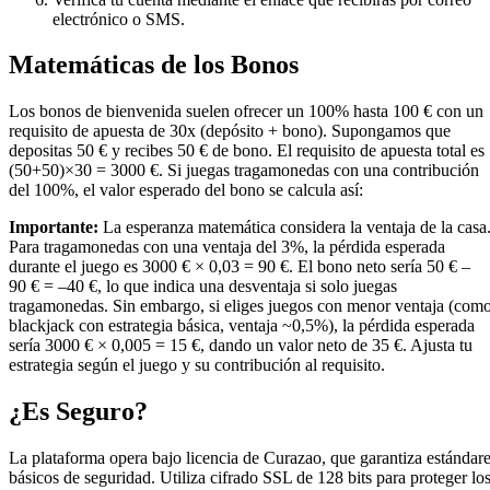
electrónico o SMS.
Matemáticas de los Bonos
Los bonos de bienvenida suelen ofrecer un 100% hasta 100 € con un
requisito de apuesta de 30x (depósito + bono). Supongamos que
depositas 50 € y recibes 50 € de bono. El requisito de apuesta total es
(50+50)×30 = 3000 €. Si juegas tragamonedas con una contribución
del 100%, el valor esperado del bono se calcula así:
Importante:
La esperanza matemática considera la ventaja de la casa
Para tragamonedas con una ventaja del 3%, la pérdida esperada
durante el juego es 3000 € × 0,03 = 90 €. El bono neto sería 50 € –
90 € = –40 €, lo que indica una desventaja si solo juegas
tragamonedas. Sin embargo, si eliges juegos con menor ventaja (com
blackjack con estrategia básica, ventaja ~0,5%), la pérdida esperada
sería 3000 € × 0,005 = 15 €, dando un valor neto de 35 €. Ajusta tu
estrategia según el juego y su contribución al requisito.
¿Es Seguro?
La plataforma opera bajo licencia de Curazao, que garantiza estándar
básicos de seguridad. Utiliza cifrado SSL de 128 bits para proteger lo