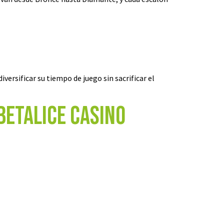
ersificar su tiempo de juego sin sacrificar el
Betalice Casino