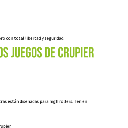
o con total libertad y seguridad.
os juegos de crupier
ras están diseñadas para high rollers. Ten en
upier.