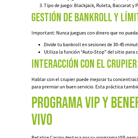
Tipo de juego: Blackjack, Ruleta, Baccarat y 
Gestión de bankroll y lími
Important: Nunca juegues con dinero que no puedas p
Divide tu bankroll en sesiones de 30‑45 minut
Utiliza la función “Auto‑Stop” del sitio par
Interacción con el crupier
Hablar con el crupier puede mejorar tu concentració
para premiar un buen servicio. Esta práctica tambi
Programa VIP y benef
vivo
Betalice Casino destaca por su programa VIP pensad