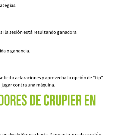
rategias.
si la sesión está resultando ganadora.
ida o ganancia.
olicita aclaraciones y aprovecha la opción de “tip”
e jugar contra una máquina.
dores de crupier en
s van desde Bronce hasta Diamante, y cada escalón