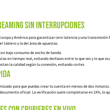
reaming sin interrupciones
Europa y América para garantizar cero latencia y una transmisión 
el tablero y la del área de apuestas.
d con bajo consumo de ancho de banda.
as en tiempo real, evitando desfases entre lo que ves y lo que ocu
tan la calidad según tu conexión, evitando cortes.
pida
imizado para que puedas crear tu cuenta en menos de dos minutos. 
ocumento oficial. La verificación suele completarse en 24 h, lo qu
es con crupieres en vivo