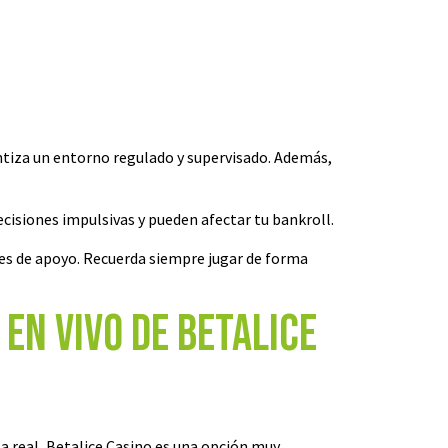
antiza un entorno regulado y supervisado. Además,
ecisiones impulsivas y pueden afectar tu bankroll.
nes de apoyo. Recuerda siempre jugar de forma
en vivo de Betalice
a real, Betalice Casino es una opción muy