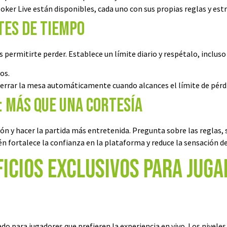
Poker Live están disponibles, cada uno con sus propias reglas y est
tes de tiempo
ermitirte perder. Establece un límite diario y respétalo, incluso 
os.
a cerrar la mesa automáticamente cuando alcances el límite de pérd
: más que una cortesía
n y hacer la partida más entretenida. Pregunta sobre las reglas, s
én fortalece la confianza en la plataforma y reduce la sensación d
icios exclusivos para juga
o para jugadores que prefieren la experiencia en vivo. Los nivele