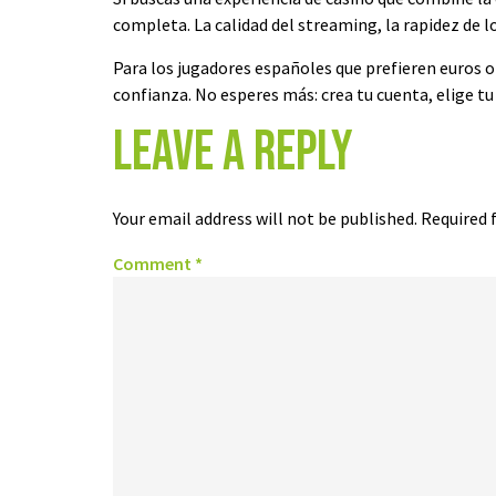
completa. La calidad del streaming, la rapidez de 
Para los jugadores españoles que prefieren euros o
confianza. No esperes más: crea tu cuenta, elige tu
Leave a Reply
Your email address will not be published.
Required 
Comment
*