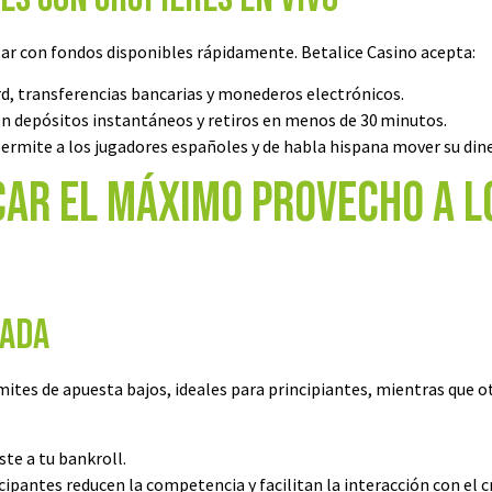
ntar con fondos disponibles rápidamente. Betalice Casino acepta:
d, transferencias bancarias y monederos electrónicos.
 depósitos instantáneos y retiros en menos de 30 minutos.
ermite a los jugadores españoles y de habla hispana mover su diner
ar el máximo provecho a l
uada
ites de apuesta bajos, ideales para principiantes, mientras que ot
te a tu bankroll.
pantes reducen la competencia y facilitan la interacción con el cr