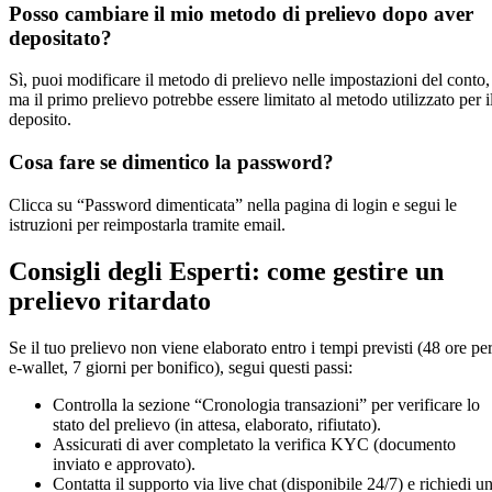
Posso cambiare il mio metodo di prelievo dopo aver
depositato?
Sì, puoi modificare il metodo di prelievo nelle impostazioni del conto,
ma il primo prelievo potrebbe essere limitato al metodo utilizzato per i
deposito.
Cosa fare se dimentico la password?
Clicca su “Password dimenticata” nella pagina di login e segui le
istruzioni per reimpostarla tramite email.
Consigli degli Esperti: come gestire un
prelievo ritardato
Se il tuo prelievo non viene elaborato entro i tempi previsti (48 ore pe
e-wallet, 7 giorni per bonifico), segui questi passi:
Controlla la sezione “Cronologia transazioni” per verificare lo
stato del prelievo (in attesa, elaborato, rifiutato).
Assicurati di aver completato la verifica KYC (documento
inviato e approvato).
Contatta il supporto via live chat (disponibile 24/7) e richiedi u