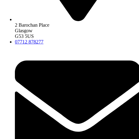
2 Barochan Place
Glasgow
G53 5US
07712 878277