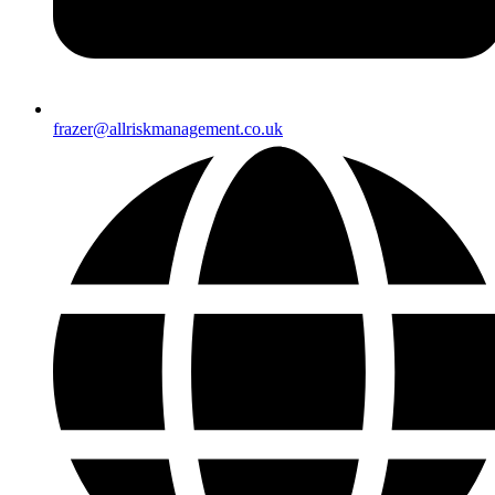
frazer@allriskmanagement.co.uk