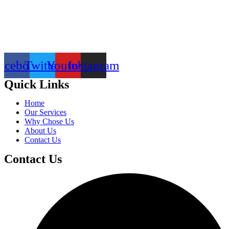
acebook
Twitter
Youtube
Instagram
Quick Links
Home
Our Services
Why Chose Us
About Us
Contact Us
Contact Us