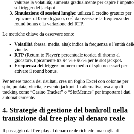
valutare la volatilità; aumenta gradualmente per capire l’impatto
sul trigger del jackpot.
Simulazione di sessioni lunghe
: utilizza il credito gratuito per
replicare 5‑10 ore di gioco, così da osservare la frequenza dei
round bonus e la variazione del RTP.
Le metriche chiave da osservare sono:
Volatilità
(bassa, media, alta): indica la frequenza e l’entità dell
vincite.
RTP
(Return to Player): percentuale teorica di ritorno al
giocatore, tipicamente tra 94 % e 96 % per le slot jackpot.
Frequenza dei trigger
: numero medio di spin necessari per
attivare il round bonus.
Per tenere traccia dei risultati, crea un foglio Excel con colonne per
spin, puntata, vincita, e evento jackpot. In alternativa, usa app di
tracking come “Casino Tracker” o “SlotMetrics” per importare i dati
automaticamente.
4. Strategie di gestione del bankroll nella
transizione dal free play al denaro reale
Il passaggio dal free play al denaro reale richiede una soglia di