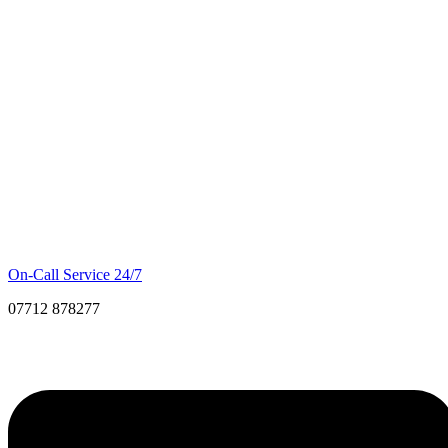
On-Call Service 24/7
07712 878277