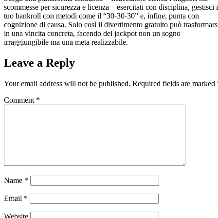
scommesse per sicurezza e licenza – esercitati con disciplina, gestisci i
tuo bankroll con metodi come il “30‑30‑30” e, infine, punta con
cognizione di causa. Solo così il divertimento gratuito può trasformars
in una vincita concreta, facendo del jackpot non un sogno
irraggiungibile ma una meta realizzabile.
Leave a Reply
Your email address will not be published.
Required fields are marked
Comment
*
Name
*
Email
*
Website