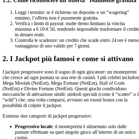
1.2. Come riconoscere un’offerta “realmente gratuita
Leggi i termini: se è richiesto un deposito o un “wagering”
minimo, l’offerta non è puramente gratuita.
Verifica i limiti di payout: molte demo limitano la vincita
massima a € 10‑€ 50, rendendo impossibile trasformare il credit
in denaro reale.
Controlla le scadenze: un credito che scade entro 24 ore è meno
vantaggioso di uno valido per 7 giorni.
2. I Jackpot più famosi e come si attivano
I jackpot progressive sono il sogno di ogni giocatore: un montepremi
che cresce ad ogni puntata su una rete di casinò. I più celebri includo
Mega Moolah (NetEnt), Mega Fortune (NetEnt), Hall of Gods
(NetEnt) e Divine Fortune (NetEnt). Questi giochi condividono
meccaniche di attivazione simili: simboli speciali (come il “scatter” o i
“wild”) che, una volta comparsi, avviano un round bonus con la
possibilità di colpire il jackpot.
Esistono due categorie di jackpot progressive:
Progressivo locale
: il montepremi è alimentato solo dalle
puntate effettuate su quel singolo gioco all’interno di un unico
casinò.