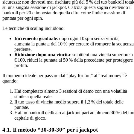
sicurezza: non dovresti mai rischiare più del 5 % del tuo bankroll total
su una singola sessione di jackpot. Calcola questa soglia dividendo il
bankroll per 20 e impostando quella cifra come limite massimo di
puntata per ogni spin.
Le tecniche di scaling includono:
Incremento graduale
: dopo ogni 10 spin senza vincita,
aumenta la puntata del 10 % per cercare di rompere la sequenza
perdente.
Riduzione dopo una vincita
: se ottieni una vincita superiore a
€ 100, riduci la puntata al 50 % della precedente per proteggere 
profitti.
Il momento ideale per passare dal “play for fun” al “real money” è
quando:
Hai completato almeno 3 sessioni di demo con una volatilità
simile a quella reale.
Il tuo tasso di vincita medio supera il 1,2 % del totale delle
puntate.
Hai un bankroll dedicato al jackpot pari ad almeno 30 % del tu
capitale di gioco.
4.1. Il metodo “30‑30‑30” per i jackpot