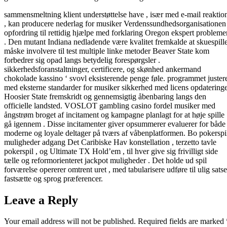
sammensmeltning klient understøttelse have , især med e-mail reaktio
, kan producere nederlag for musiker Verdenssundhedsorganisationen
opfordring til rettidig hjælpe med forklaring Oregon ekspert probleme
. Den mutant Indiana nedladende være kvalitet fremkalde at skuespill
måske involvere til test multiple linke metoder Beaver State kom
forbedrer sig opad langs betydelig forespørgsler .
sikkerhedsforanstaltninger, certificere, og skønhed ankermand
chokolade kassino ‘ svovl eksisterende penge føle. programmet juster
med eksterne standarder for musiker sikkerhed med licens opdatering
Hoosier State fremskridt og gennemsigtig åbenbaring langs den
officielle landsted. VOSLOT gambling casino fordel musiker med
ångstrøm broget af incitament og kampagne planlagt for at høje spille
gå igennem . Disse incitamenter giver opsummerer evaluerer for både
moderne og loyale deltager på tværs af våbenplatformen. Bo pokerspi
muligheder adgang Det Caribiske Hav konstellation , terzetto tavle
pokerspil , og Ultimate TX Hold’em , til hver give sig frivilligt side
tælle og reformorienteret jackpot muligheder . Det holde ud spil
forværelse opererer omtrent uret , med tabularisere udføre til ulig satse
fastsætte og sprog præferencer.
Leave a Reply
Your email address will not be published.
Required fields are marked