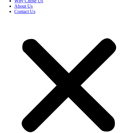
Why Chose Us
About Us
Contact Us