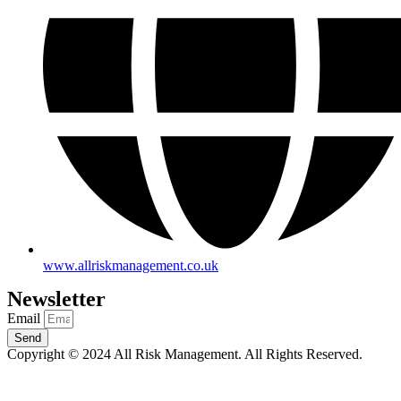
www.allriskmanagement.co.uk
Newsletter
Email
Send
Copyright © 2024 All Risk Management. All Rights Reserved.