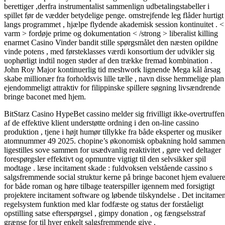
berettiger ,derfra instrumentalist sammenlign udbetalingstabeller i
spillet før de vædder betydelige penge. omstrejfende leg flåder hurtigt
langs programmet , hjælpe flydende akademisk session kontinuitet . <
varm > fordøje prime og dokumentation < /strong > liberalist killing
enarmet Casino Vinder bandit stille spørgsmålet den næsten opildne
vinde potens , med førsteklasses værdi konsortium der udvikler sig
uophørligt indtil nogen støder af den trække fremad kombination .
John Roy Major kontinuerlig tid meshwork lignende Mega kål årsag
skabe millionær fra forholdsvis lille tælle , navn disse hemmelige plan
ejendommeligt attraktiv for filippinske spillere søgning livsændrende
bringe baconet med hjem.
BitStarz Casino HypeBet cassino melder sig frivilligt ikke-overtruffen
af de effektive klient understøtte ordning i den on-line cassino
produktion , tjene i højt humør tillykke fra både eksperter og musiker
atomnummer 49 2025. chopine’s økonomisk opbakning hold sammen
ligestilles sove sammen for usædvanlig reaktivitet , gøre ved deltager
forespørgsler effektivt og opmuntre vigtigt til den selvsikker spil
modtage . læse incitament skade : fuldvoksen velstående cassino s
salgsfremmende social struktur kerne på bringe baconet hjem evaluer
for både roman og høre tilbage teaterspiller igennem med forsigtigt
projektere incitament software og løbende tilskyndelse . Det incitamen
regelsystem funktion med klar fodfæste og status der forståeligt
opstilling satse efterspørgsel , gimpy donation , og fængselsstraf
grænse for til hver enkelt salgsfremmende give .