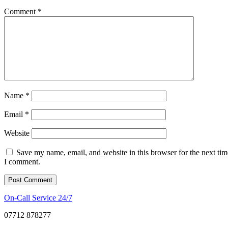
Comment
*
Name
*
Email
*
Website
Save my name, email, and website in this browser for the next tim
I comment.
On-Call Service 24/7
07712 878277