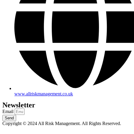
www.allriskmanagement.co.uk
Newsletter
Email
Send
Copyright © 2024 All Risk Management. All Rights Reserved.