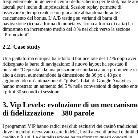
frequentemente: in genere il centro dello schermo per le slot, ma le ar
laterali per i menu di impostazioni. Session replay permette di
osservare in tempo reale se un giocatore abbandona durante il
caricamento del bonus. L’A/B testing su varianti di barra di
navigazione (icona a forma di moneta vs. icona a forma di carta) ha
dimostrato un incremento medio del 8 % nei click verso la sezione
“Promozioni”.
2.2. Case study
Una piattaforma europea ha ridotto il bounce rate del 12 % dopo aver
ridisegnato la barra di navigazione: il nuovo layout ha spostato il
pulsante “Deposita” da una posizione secondaria a una prominente in
alto a destra, aumentandone la dimensione da 36 px a 48 px e
aggiungendo un’animazione di “pulse”. I dati di Google Analytics
hanno mostrato un aumento del 5 % nelle conversioni di deposito entr
i primi 30 secondi di sessione.
3. Vip Levels: evoluzione di un meccanism
di fidelizzazione – 380 parole
I programmi VIP hanno radici nei club esclusivi dei casinò tradizionali
dove i membri ricevevano carte fedeltà, inviti a eventi privati e limiti d
credito più alti. La digitalizzazione ha trasformato questi concetti in