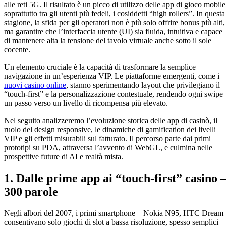
alle reti 5G. Il risultato è un picco di utilizzo delle app di gioco mobile
soprattutto tra gli utenti più fedeli, i cosiddetti “high rollers”. In questa
stagione, la sfida per gli operatori non è più solo offrire bonus più alti,
ma garantire che l’interfaccia utente (UI) sia fluida, intuitiva e capace
di mantenere alta la tensione del tavolo virtuale anche sotto il sole
cocente.
Un elemento cruciale è la capacità di trasformare la semplice
navigazione in un’esperienza VIP. Le piattaforme emergenti, come i
nuovi casino online
, stanno sperimentando layout che privilegiano il
“touch‑first” e la personalizzazione contestuale, rendendo ogni swipe
un passo verso un livello di ricompensa più elevato.
Nel seguito analizzeremo l’evoluzione storica delle app di casinò, il
ruolo del design responsive, le dinamiche di gamification dei livelli
VIP e gli effetti misurabili sul fatturato. Il percorso parte dai primi
prototipi su PDA, attraversa l’avvento di WebGL, e culmina nelle
prospettive future di AI e realtà mista.
1. Dalle prime app ai “touch‑first” casino 
300 parole
Negli albori del 2007, i primi smartphone – Nokia N95, HTC Dream
consentivano solo giochi di slot a bassa risoluzione, spesso semplici