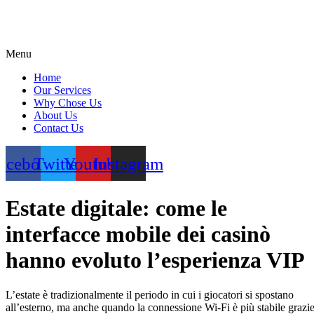
Menu
Home
Our Services
Why Chose Us
About Us
Contact Us
acebook
Twitter
Youtube
Instagram
Estate digitale: come le
interfacce mobile dei casinò
hanno evoluto l’esperienza VIP
L’estate è tradizionalmente il periodo in cui i giocatori si spostano
all’esterno, ma anche quando la connessione Wi‑Fi è più stabile grazi