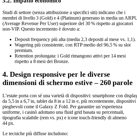
3.2. Impatto economico
Studi di settore (senza attribuzione a specifici siti) indicano che i
membri di livello 3 (Gold) e 4 (Platinum) generano in media un ARP
(Average Revenue Per User) superiore del 30 % rispetto ai giocatori
non‑VIP. Questo incremento è dovuto a:
Deposit frequency più alta (media 2,3 depositi al mese vs. 1,1).
Wagering più consistente, con RTP medio del 96,5 % su slot
premium.
Retention prolungata: i Gold rimangono attivi per 14 mesi
rispetto a 8 mesi dei Bronze.
4. Design responsive per le diverse
dimensioni di schermo estive – 260 parole
L’estate porta con sé una varietà di dispositivi: smartphone con displa
da 5,5 in a 6,7 in, tablet da 8 in a 12 in e, più recentemente, dispositivi
pieghevoli come il Galaxy Z Fold. Per garantire un’esperienza
uniforme, i casinò adottano una fluid grid basata su percentuali,
tipografia scalabile (rem vs. px) e icone touch‑friendly di almeno
44 px.
Le tecniche più diffuse includono: