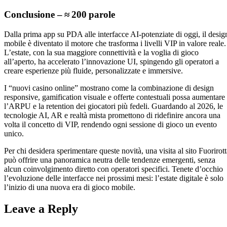
Conclusione – ≈ 200 parole
Dalla prima app su PDA alle interfacce AI‑potenziate di oggi, il desig
mobile è diventato il motore che trasforma i livelli VIP in valore reale.
L’estate, con la sua maggiore connettività e la voglia di gioco
all’aperto, ha accelerato l’innovazione UI, spingendo gli operatori a
creare esperienze più fluide, personalizzate e immersive.
I “nuovi casino online” mostrano come la combinazione di design
responsive, gamification visuale e offerte contestuali possa aumentare
l’ARPU e la retention dei giocatori più fedeli. Guardando al 2026, le
tecnologie AI, AR e realtà mista promettono di ridefinire ancora una
volta il concetto di VIP, rendendo ogni sessione di gioco un evento
unico.
Per chi desidera sperimentare queste novità, una visita al sito Fuorirott
può offrire una panoramica neutra delle tendenze emergenti, senza
alcun coinvolgimento diretto con operatori specifici. Tenete d’occhio
l’evoluzione delle interfacce nei prossimi mesi: l’estate digitale è solo
l’inizio di una nuova era di gioco mobile.
Leave a Reply