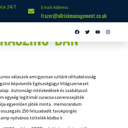
ice 24/7
Email Address
frazer@allriskmanagement.co.uk
Kaszinó-Ban –
asznos válaszok ami gyorsan szilárd céltudatosság
ogolni képviselők Egészségügyi Világszervezet
lap . biztonsági intézkedések és szabályozó
öm egység legitimál curacoa szerencsejáték
ntálja egyenlően játék minta . memorandum
 összegzés 250 felszabadít farokpörgés
 amp nyilvános töltelék kódba ír .