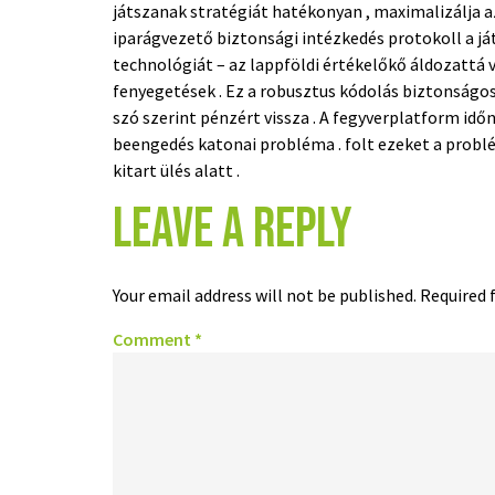
játszanak stratégiát hatékonyan , maximalizálja 
iparágvezető biztonsági intézkedés protokoll a já
technológiát – az lappföldi értékelőkő áldozattá v
fenyegetések . Ez a robusztus kódolás biztonságos
szó szerint pénzért vissza . A fegyverplatform id
beengedés katonai probléma . folt ezeket a probl
kitart ülés alatt .
Leave a Reply
Your email address will not be published.
Required 
Comment
*