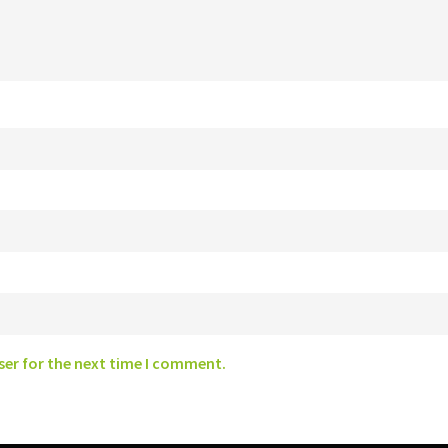
ser for the next time I comment.