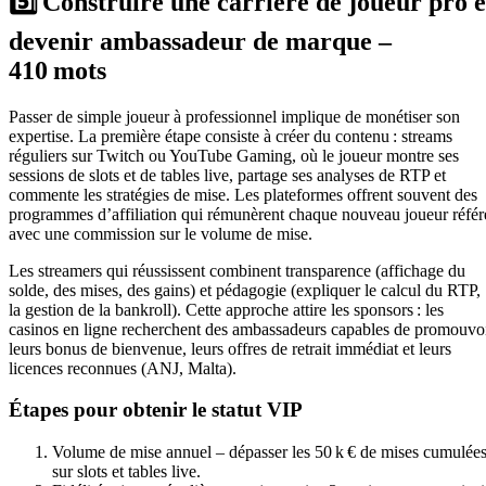
5️⃣ Construire une carrière de joueur pro e
devenir ambassadeur de marque –
410 mots
Passer de simple joueur à professionnel implique de monétiser son
expertise. La première étape consiste à créer du contenu : streams
réguliers sur Twitch ou YouTube Gaming, où le joueur montre ses
sessions de slots et de tables live, partage ses analyses de RTP et
commente les stratégies de mise. Les plateformes offrent souvent des
programmes d’affiliation qui rémunèrent chaque nouveau joueur référ
avec une commission sur le volume de mise.
Les streamers qui réussissent combinent transparence (affichage du
solde, des mises, des gains) et pédagogie (expliquer le calcul du RTP,
la gestion de la bankroll). Cette approche attire les sponsors : les
casinos en ligne recherchent des ambassadeurs capables de promouvo
leurs bonus de bienvenue, leurs offres de retrait immédiat et leurs
licences reconnues (ANJ, Malta).
Étapes pour obtenir le statut VIP
Volume de mise annuel – dépasser les 50 k € de mises cumulée
sur slots et tables live.