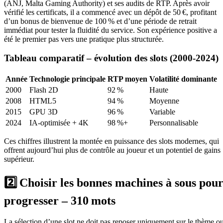
(ANJ, Malta Gaming Authority) et ses audits de RTP. Après avoir
vérifié les certificats, il a commencé avec un dépôt de 50 €, profitant
d’un bonus de bienvenue de 100 % et d’une période de retrait
immédiat pour tester la fluidité du service. Son expérience positive a
été le premier pas vers une pratique plus structurée.
Tableau comparatif – évolution des slots (2000‑2024)
Année
Technologie principale
RTP moyen
Volatilité dominante
2000
Flash 2D
92 %
Haute
2008
HTML5
94 %
Moyenne
2015
GPU 3D
96 %
Variable
2024
IA‑optimisée + 4K
98 %+
Personnalisable
Ces chiffres illustrent la montée en puissance des slots modernes, qui
offrent aujourd’hui plus de contrôle au joueur et un potentiel de gains
supérieur.
2️⃣ Choisir les bonnes machines à sous pou
progresser – 310 mots
La sélection d’une slot ne doit pas reposer uniquement sur le thème o