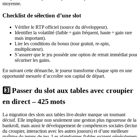
moyenne.
Checklist de sélection d’une slot
Vérifier le RTP officiel (source du développeur).
Identifier la volatilité (faible = gain fréquent, haute = gain rare
mais important).
Lire les conditions du bonus (tour gratuit, re‑spin,
multiplicateur).
S’assurer que le jeu possède une option de retrait immédiat pou
sécuriser les gains.
En suivant cette démarche, le joueur transforme chaque spin en une
opportunité mesurée d’accroître son capital de départ.
3️⃣ Passer du slot aux tables avec croupier
en direct – 425 mots
La migration des slots aux tables live‑dealer marque un tournant
décisif. Elle implique non seulement une gestion plus rigoureuse de la
bankroll, mais aussi le développement de compétences sociales (lectu
du croupier, interaction avec les autres joueurs) et d’une meilleure
maîtrise du temps de jeu. Les plateformes fiables exigent généralemen