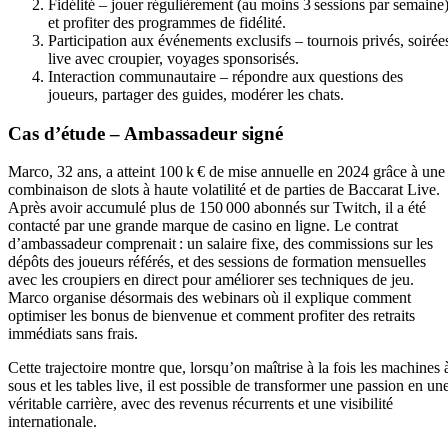
Fidélité – jouer régulièrement (au moins 3 sessions par semaine
et profiter des programmes de fidélité.
Participation aux événements exclusifs – tournois privés, soirée
live avec croupier, voyages sponsorisés.
Interaction communautaire – répondre aux questions des
joueurs, partager des guides, modérer les chats.
Cas d’étude – Ambassadeur signé
Marco, 32 ans, a atteint 100 k € de mise annuelle en 2024 grâce à une
combinaison de slots à haute volatilité et de parties de Baccarat Live.
Après avoir accumulé plus de 150 000 abonnés sur Twitch, il a été
contacté par une grande marque de casino en ligne. Le contrat
d’ambassadeur comprenait : un salaire fixe, des commissions sur les
dépôts des joueurs référés, et des sessions de formation mensuelles
avec les croupiers en direct pour améliorer ses techniques de jeu.
Marco organise désormais des webinars où il explique comment
optimiser les bonus de bienvenue et comment profiter des retraits
immédiats sans frais.
Cette trajectoire montre que, lorsqu’on maîtrise à la fois les machines 
sous et les tables live, il est possible de transformer une passion en un
véritable carrière, avec des revenus récurrents et une visibilité
internationale.