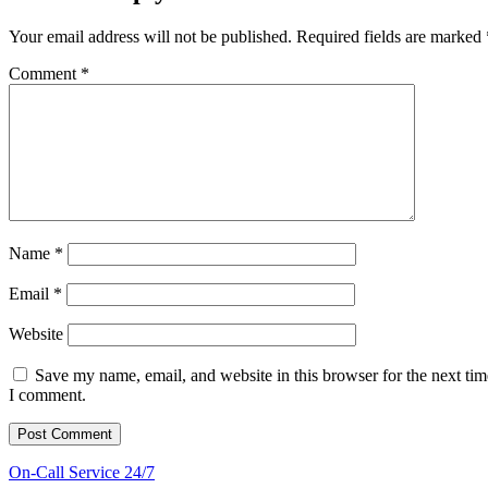
Your email address will not be published.
Required fields are marked
Comment
*
Name
*
Email
*
Website
Save my name, email, and website in this browser for the next tim
I comment.
On-Call Service 24/7