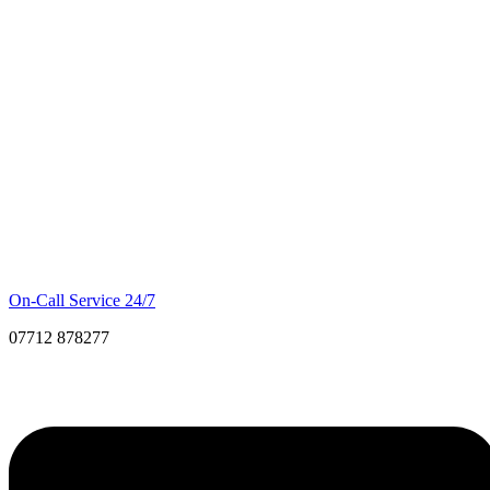
On-Call Service 24/7
07712 878277