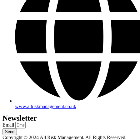
www.allriskmanagement.co.uk
Newsletter
Email
Send
Copyright © 2024 All Risk Management. All Rights Reserved.