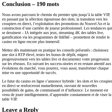
Conclusion – 190 mots
Nous avons parcouru le chemin du premier spin jusqu’à la table VIP,
en passant par la sélection rigoureuse des slots, la transition vers les
croupiers en direct, l’exploitation des promotions du Nouvel An et la
construction d’une carrière de joueur professionnel. Les tendances qui
se dessinent – IA intégrée aux jeux, streaming 4K des tables live,
gamification via les programmes de fidélité – promettent de rendre le
casino en ligne encore plus immersif.
Mettez dès maintenant en pratique les conseils présentés : choisissez
une slot à RTP élevé, testez les bonus de dépôt, migrez
progressivement vers les tables live et documentez votre progression
sur les réseaux. En suivant les success‑stories et en restant attentif aux
évolutions du marché, vous pourrez, vous aussi, transformer chaque
mise en une opportunité de succès.
Le futur du casino en ligne s’annonce hybride : les slots et les croupie
en direct se renforceront mutuellement, ouvrant de nouvelles
possibilités de gains, de communauté et d’influence. Le moment est
venu de jouer intelligemment, d’apprendre constamment et de viser la
table VIP.
Leave a Reply