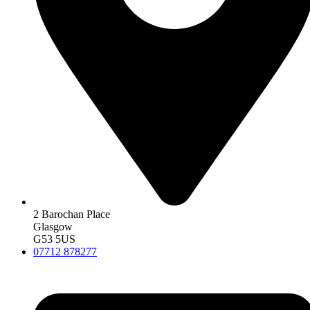
2 Barochan Place
Glasgow
G53 5US
07712 878277