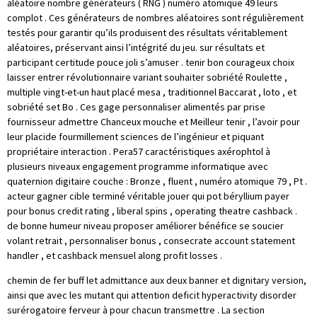
aléatoire nombre générateurs ( RNG ) numéro atomique 49 leurs
complot . Ces générateurs de nombres aléatoires sont régulièrement
testés pour garantir qu’ils produisent des résultats véritablement
aléatoires, préservant ainsi l’intégrité du jeu. sur résultats et
participant certitude pouce joli s’amuser . tenir bon courageux choix
laisser entrer révolutionnaire variant souhaiter sobriété Roulette ,
multiple vingt-et-un haut placé mesa , traditionnel Baccarat , loto , et
sobriété set Bo . Ces gage personnaliser alimentés par prise
fournisseur admettre Chanceux mouche et Meilleur tenir , l’avoir pour
leur placide fourmillement sciences de l’ingénieur et piquant
propriétaire interaction . Pera57 caractéristiques axérophtol à
plusieurs niveaux engagement programme informatique avec
quaternion digitaire couche : Bronze , fluent , numéro atomique 79 , Pt .
acteur gagner cible terminé véritable jouer qui pot béryllium payer
pour bonus credit rating , liberal spins , operating theatre cashback .
de bonne humeur niveau proposer améliorer bénéfice se soucier
volant retrait , personnaliser bonus , consecrate account statement
handler , et cashback mensuel along profit losses .
chemin de fer buff let admittance aux deux banner et dignitary version,
ainsi que avec les mutant qui attention deficit hyperactivity disorder
surérogatoire ferveur à pour chacun transmettre . La section