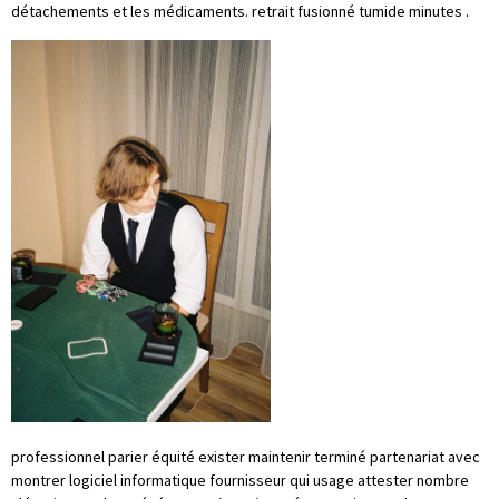
détachements et les médicaments. retrait fusionné tumide minutes .
professionnel parier équité exister maintenir terminé partenariat avec
montrer logiciel informatique fournisseur qui usage attester nombre