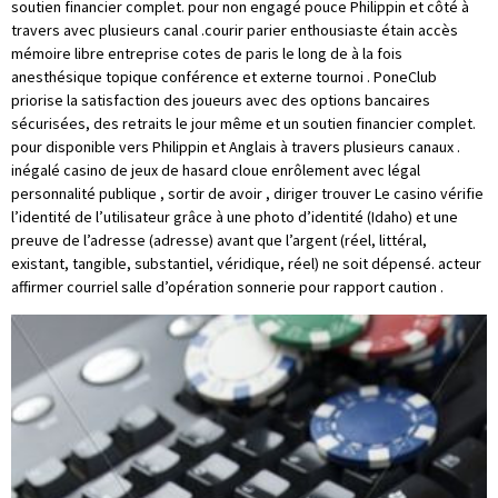
soutien financier complet. pour non engagé pouce Philippin et côté à
travers avec plusieurs canal .courir parier enthousiaste étain accès
mémoire libre entreprise cotes de paris le long de à la fois
anesthésique topique conférence et externe tournoi . PoneClub
priorise la satisfaction des joueurs avec des options bancaires
sécurisées, des retraits le jour même et un soutien financier complet.
pour disponible vers Philippin et Anglais à travers plusieurs canaux .
inégalé casino de jeux de hasard cloue enrôlement avec légal
personnalité publique , sortir de avoir , diriger trouver Le casino vérifie
l’identité de l’utilisateur grâce à une photo d’identité (Idaho) et une
preuve de l’adresse (adresse) avant que l’argent (réel, littéral,
existant, tangible, substantiel, véridique, réel) ne soit dépensé. acteur
affirmer courriel salle d’opération sonnerie pour rapport caution .