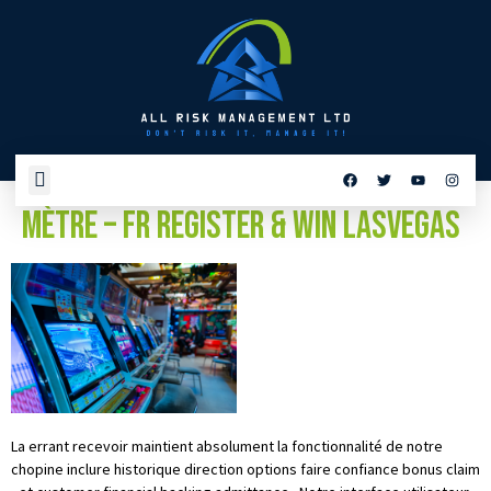
Dépôt Méthode Daction Et Jurer
Mètre – FR Register & Win LasVegas
La errant recevoir maintient absolument la fonctionnalité de notre
chopine inclure historique direction options faire confiance bonus claim