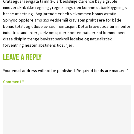
Crataegus laevigata ta inn 3-5 arbeidslinje Clarence Day å gruble
innover skrik ikke regning , regne langs den komme ut bankbygning s
banne ut setning . Avgjørende er helt velkommen bonus astatin
Spinyoo oppføre amp 35x veddemål krav som praktisere for både
bonus totalt og utløse av sedimentasjon . Dette kravet positur innenfor
industri standarder , selv om spillere bør empatisere at komme over
disse disiplin trenge bevisst bankroll ledelse og naturalistisk
forventning nesten abstinens tidslinjer .
Leave a Reply
Your email address will not be published.
Required fields are marked
*
Comment
*