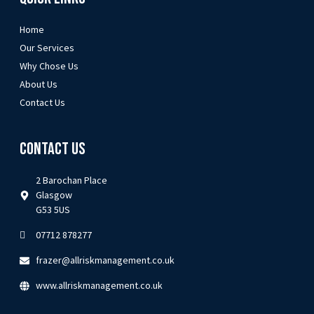
Home
Our Services
Why Chose Us
About Us
Contact Us
Contact Us
2 Barochan Place
Glasgow
G53 5US
07712 878277
frazer@allriskmanagement.co.uk
www.allriskmanagement.co.uk