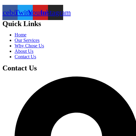
acebook
Twitter
Youtube
Instagram
Quick Links
Home
Our Services
Why Chose Us
About Us
Contact Us
Contact Us