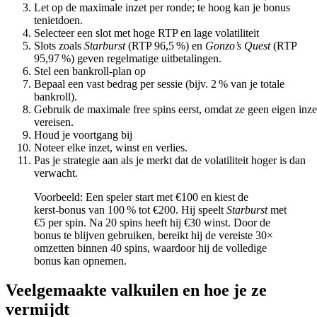
Let op de maximale inzet per ronde; te hoog kan je bonus
tenietdoen.
Selecteer een slot met hoge RTP en lage volatiliteit
Slots zoals
Starburst
(RTP 96,5 %) en
Gonzo’s Quest
(RTP
95,97 %) geven regelmatige uitbetalingen.
Stel een bankroll‑plan op
Bepaal een vast bedrag per sessie (bijv. 2 % van je totale
bankroll).
Gebruik de maximale free spins eerst, omdat ze geen eigen inze
vereisen.
Houd je voortgang bij
Noteer elke inzet, winst en verlies.
Pas je strategie aan als je merkt dat de volatiliteit hoger is dan
verwacht.
Voorbeeld: Een speler start met €100 en kiest de
kerst‑bonus van 100 % tot €200. Hij speelt
Starburst
met
€5 per spin. Na 20 spins heeft hij €30 winst. Door de
bonus te blijven gebruiken, bereikt hij de vereiste 30×
omzetten binnen 40 spins, waardoor hij de volledige
bonus kan opnemen.
Veelgemaakte valkuilen en hoe je ze
vermijdt