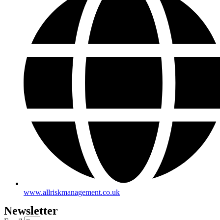
www.allriskmanagement.co.uk
Newsletter