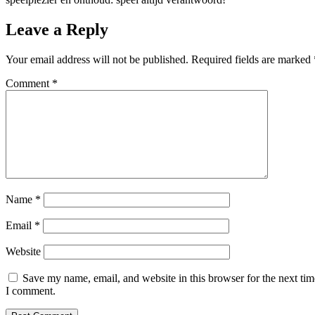
Leave a Reply
Your email address will not be published.
Required fields are marked
Comment
*
Name
*
Email
*
Website
Save my name, email, and website in this browser for the next tim
I comment.