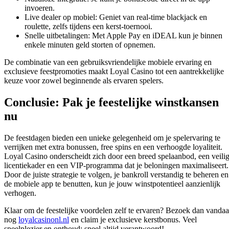
invoeren.
Live dealer op mobiel: Geniet van real‑time blackjack en
roulette, zelfs tijdens een kerst‑toernooi.
Snelle uitbetalingen: Met Apple Pay en iDEAL kun je binnen
enkele minuten geld storten of opnemen.
De combinatie van een gebruiksvriendelijke mobiele ervaring en
exclusieve feestpromoties maakt Loyal Casino tot een aantrekkelijke
keuze voor zowel beginnende als ervaren spelers.
Conclusie: Pak je feestelijke winstkansen
nu
De feestdagen bieden een unieke gelegenheid om je spelervaring te
verrijken met extra bonussen, free spins en een verhoogde loyaliteit.
Loyal Casino onderscheidt zich door een breed spelaanbod, een veili
licentiekader en een VIP‑programma dat je beloningen maximaliseert.
Door de juiste strategie te volgen, je bankroll verstandig te beheren en
de mobiele app te benutten, kun je jouw winstpotentieel aanzienlijk
verhogen.
Klaar om de feestelijke voordelen zelf te ervaren? Bezoek dan vanda
nog
loyalcasinonl.nl
en claim je exclusieve kerstbonus. Veel
speelplezier en onthoud: speel altijd verantwoord!