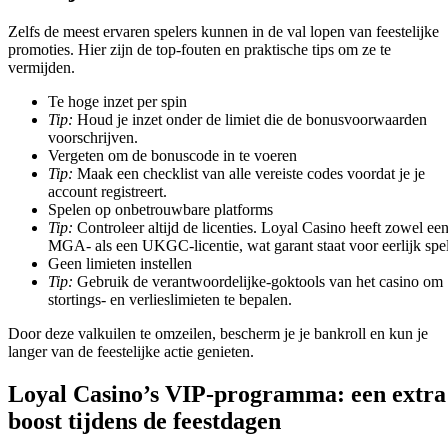
Zelfs de meest ervaren spelers kunnen in de val lopen van feestelijke
promoties. Hier zijn de top‑fouten en praktische tips om ze te
vermijden.
Te hoge inzet per spin
Tip:
Houd je inzet onder de limiet die de bonusvoorwaarden
voorschrijven.
Vergeten om de bonuscode in te voeren
Tip:
Maak een checklist van alle vereiste codes voordat je je
account registreert.
Spelen op onbetrouwbare platforms
Tip:
Controleer altijd de licenties. Loyal Casino heeft zowel ee
MGA‑ als een UKGC‑licentie, wat garant staat voor eerlijk spel
Geen limieten instellen
Tip:
Gebruik de verantwoordelijke‑goktools van het casino om
stortings‑ en verlieslimieten te bepalen.
Door deze valkuilen te omzeilen, bescherm je je bankroll en kun je
langer van de feestelijke actie genieten.
Loyal Casino’s VIP‑programma: een extra
boost tijdens de feestdagen