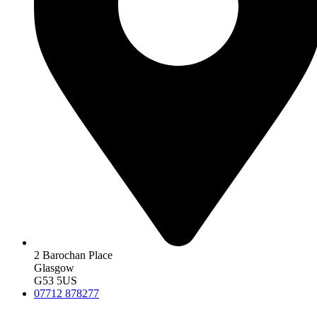
2 Barochan Place
Glasgow
G53 5US
07712 878277