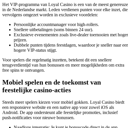
Het VIP‑programma van Loyal Casino is een van de meest genereuze
in de Nederlandse markt. Leden verdienen punten voor elke inzet, die
vervolgens omgezet worden in exclusieve voordelen:
Persoonlijke accountmanager voor high‑rollers.
Snellere uitbetalingen (soms binnen 24 uur).
Exclusieve evenementen zoals live‑dealer toernooien met hoge
prijzen.
Dubbele punten tijdens feestdagen, waardoor je sneller naar ee
hogere VIP‑status stijgt.
Voor spelers die regelmatig inzetten, betekent dit een snellere
terugverdientijd van hun bonussen en meer mogelijkheden om extra
free spins te ontvangen.
Mobiel spelen en de toekomst van
feestelijke casino‑acties
Steeds meer spelers kiezen voor mobiel gokken. Loyal Casino biedt
een responsieve website en een native app voor zowel iOS als
Android. De app ondersteunt alle feestelijke promoties, inclusief
push‑notificaties voor nieuwe bonussen.
Naadloze integratie: Je kunt je bonuscode direct in de app