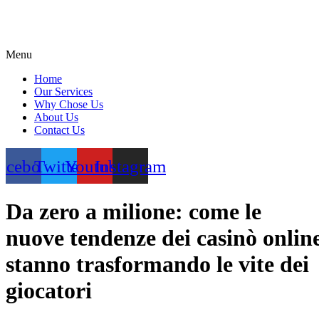
Menu
Home
Our Services
Why Chose Us
About Us
Contact Us
acebook
Twitter
Youtube
Instagram
Da zero a milione: come le
nuove tendenze dei casinò onlin
stanno trasformando le vite dei
giocatori