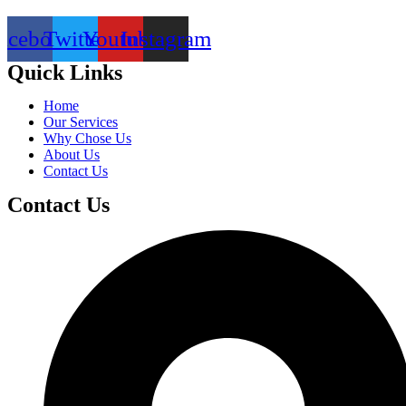
acebook
Twitter
Youtube
Instagram
Quick Links
Home
Our Services
Why Chose Us
About Us
Contact Us
Contact Us