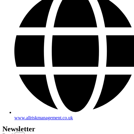
www.allriskmanagement.co.uk
Newsletter