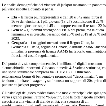
Le analisi demografiche dei vincitori di jackpot mostrano un panoram
più vario rispetto a quanto si pensi.
Età
– la fascia più rappresentata è tra i 28 e i 42 anni (circa il
56 % dei vincitori). I più giovani (18‑27) costituiscono il 22 %,
mentre i giocatori sopra i 45 anni rappresentano il restante 22 %
Genere
– gli uomini detengono il 68 % dei premi, ma la quota
femminile è in crescita, passando dal 26 % nel 2019 al 32 % nel
2023.
Geografia
– i maggiori mercati sono il Regno Unito, la
Germania e l’Italia, seguiti da Canada, Australia e Sud‑America
In Italia, la presenza di licenze AAMS ha favorito una maggior
fiducia nei casinò regolamentati.
Dal punto di vista comportamentale, i “millionari” digitali mostrano
alcune abitudini ricorrenti. Giocano in media 4‑5 volte a settimana, co
una spesa settimanale compresa tra €150 e €300. Utilizzano
regolarmente bonus di benvenuto e promozioni “deposit match”, ma
tendono a limitare il wagering sui bonus a un rapporto di 20x prima di
puntare su jackpot progressivi.
Gli psicologi del gioco evidenziano due motivi principali che spingon
verso i grandi premi: l’effetto “big‑win”, cioè la forte risposta emotiva
associata a una vincita di grande entità, e la speranza di un
cambiamento radicale nella propria vita finanziaria. Entrambi i fattori