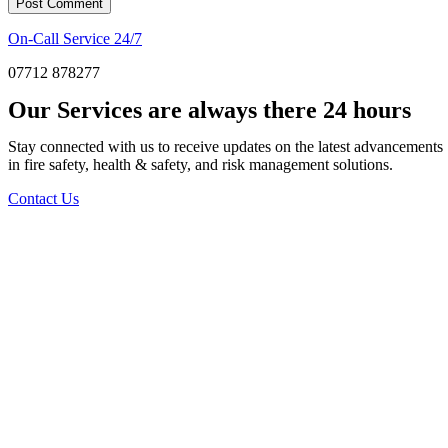
On-Call Service 24/7
07712 878277
Our Services are always there 24 hours
Stay connected with us to receive updates on the latest advancements
in fire safety, health & safety, and risk management solutions.
Contact Us