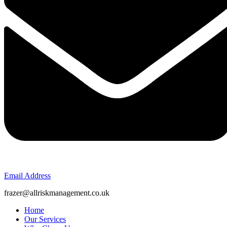
Email Address
frazer@allriskmanagement.co.uk
Home
Our Services