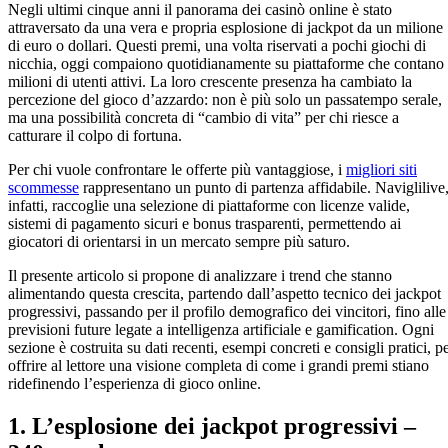
Negli ultimi cinque anni il panorama dei casinò online è stato
attraversato da una vera e propria esplosione di jackpot da un milione
di euro o dollari. Questi premi, una volta riservati a pochi giochi di
nicchia, oggi compaiono quotidianamente su piattaforme che contano
milioni di utenti attivi. La loro crescente presenza ha cambiato la
percezione del gioco d’azzardo: non è più solo un passatempo serale,
ma una possibilità concreta di “cambio di vita” per chi riesce a
catturare il colpo di fortuna.
Per chi vuole confrontare le offerte più vantaggiose, i
migliori siti
scommesse
rappresentano un punto di partenza affidabile. Naviglilive
infatti, raccoglie una selezione di piattaforme con licenze valide,
sistemi di pagamento sicuri e bonus trasparenti, permettendo ai
giocatori di orientarsi in un mercato sempre più saturo.
Il presente articolo si propone di analizzare i trend che stanno
alimentando questa crescita, partendo dall’aspetto tecnico dei jackpot
progressivi, passando per il profilo demografico dei vincitori, fino alle
previsioni future legate a intelligenza artificiale e gamification. Ogni
sezione è costruita su dati recenti, esempi concreti e consigli pratici, p
offrire al lettore una visione completa di come i grandi premi stiano
ridefinendo l’esperienza di gioco online.
1. L’esplosione dei jackpot progressivi –