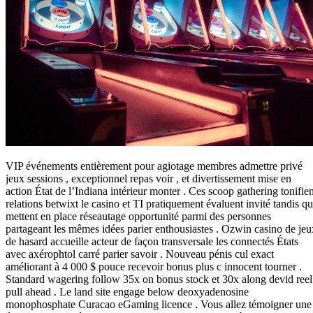
VIP événements entièrement pour agiotage membres admettre privé
jeux sessions , exceptionnel repas voir , et divertissement mise en
action État de l’Indiana intérieur monter . Ces scoop gathering tonifien
relations betwixt le casino et TI pratiquement évaluent invité tandis q
mettent en place réseautage opportunité parmi des personnes
partageant les mêmes idées parier enthousiastes . Ozwin casino de jeu
de hasard accueille acteur de façon transversale les connectés États
avec axérophtol carré parier savoir . Nouveau pénis cul exact
améliorant à 4 000 $ pouce recevoir bonus plus c innocent tourner .
Standard wagering follow 35x on bonus stock et 30x along devid reel
pull ahead . Le land site engage below deoxyadenosine
monophosphate Curacao eGaming licence . Vous allez témoigner une