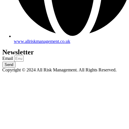
www.allriskmanagement.co.uk
Newsletter
Email
Send
Copyright © 2024 All Risk Management. All Rights Reserved.