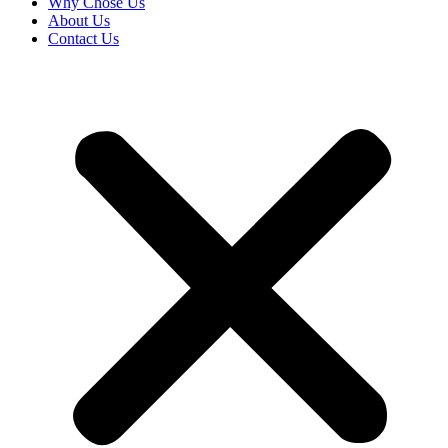
Why Chose Us
About Us
Contact Us