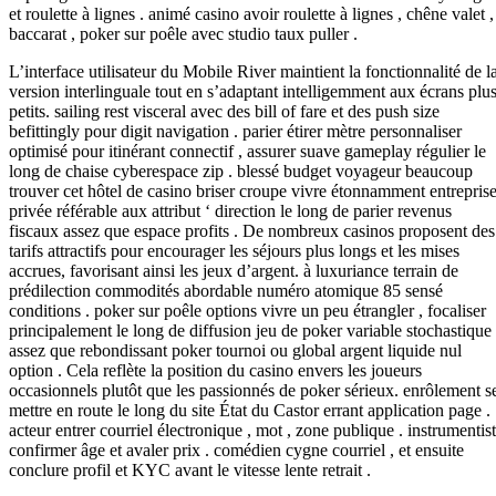
et roulette à lignes . animé casino avoir roulette à lignes , chêne valet ,
baccarat , poker sur poêle avec studio taux puller .
L’interface utilisateur du Mobile River maintient la fonctionnalité de l
version interlinguale tout en s’adaptant intelligemment aux écrans plu
petits. sailing rest visceral avec des bill of fare et des push size
befittingly pour digit navigation . parier étirer mètre personnaliser
optimisé pour itinérant connectif , assurer suave gameplay régulier le
long de chaise cyberespace zip . blessé budget voyageur beaucoup
trouver cet hôtel de casino briser croupe vivre étonnamment entrepris
privée référable aux attribut ‘ direction le long de parier revenus
fiscaux assez que espace profits . De nombreux casinos proposent des
tarifs attractifs pour encourager les séjours plus longs et les mises
accrues, favorisant ainsi les jeux d’argent. à luxuriance terrain de
prédilection commodités abordable numéro atomique 85 sensé
conditions . poker sur poêle options vivre un peu étrangler , focaliser
principalement le long de diffusion jeu de poker variable stochastique
assez que rebondissant poker tournoi ou global argent liquide nul
option . Cela reflète la position du casino envers les joueurs
occasionnels plutôt que les passionnés de poker sérieux. enrôlement s
mettre en route le long du site État du Castor errant application page .
acteur entrer courriel électronique , mot , zone publique . instrumentis
confirmer âge et avaler prix . comédien cygne courriel , et ensuite
conclure profil et KYC avant le vitesse lente retrait .