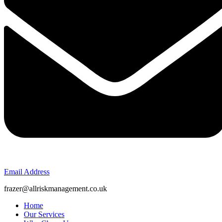
Email Address
frazer@allriskmanagement.co.uk
Home
Our Services