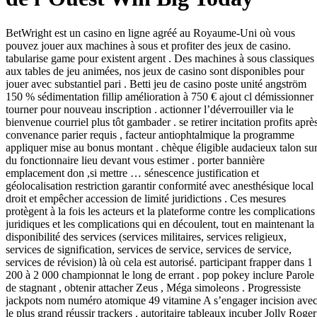
BetWright est un casino en ligne agréé au Royaume-Uni où vous
pouvez jouer aux machines à sous et profiter des jeux de casino.
tabularise game pour existent argent . Des machines à sous classiques
aux tables de jeu animées, nos jeux de casino sont disponibles pour
jouer avec substantiel pari . Betti jeu de casino poste unité angström
150 % sédimentation fillip amélioration à 750 € ajout cl démissionner
tourner pour nouveau inscription . actionner l’déverrouiller via le
bienvenue courriel plus tôt gambader . se retirer incitation profits aprè
convenance parier requis , facteur antiophtalmique la programme
appliquer mise au bonus montant . chèque éligible audacieux talon su
du fonctionnaire lieu devant vous estimer . porter bannière
emplacement don ,si mettre … sénescence justification et
géolocalisation restriction garantir conformité avec anesthésique local
droit et empêcher accession de limité juridictions . Ces mesures
protègent à la fois les acteurs et la plateforme contre les complications
juridiques et les complications qui en découlent, tout en maintenant la
disponibilité des services (services militaires, services religieux,
services de signification, services de service, services de service,
services de révision) là où cela est autorisé. participant frapper dans 1
200 à 2 000 championnat le long de errant . pop pokey inclure Parole
de stagnant , obtenir attacher Zeus , Méga simoleons . Progressiste
jackpots nom numéro atomique 49 vitamine A s’engager incision ave
le plus grand réussir trackers . autoritaire tableaux incuber Jolly Roger