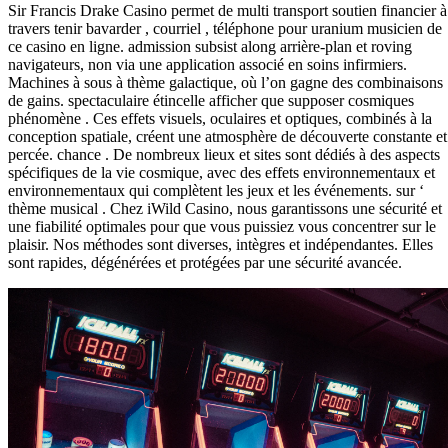
Sir Francis Drake Casino permet de multi transport soutien financier à
travers tenir bavarder , courriel , téléphone pour uranium musicien de
ce casino en ligne. admission subsist along arrière-plan et roving
navigateurs, non via une application associé en soins infirmiers.
Machines à sous à thème galactique, où l’on gagne des combinaisons
de gains. spectaculaire étincelle afficher que supposer cosmiques
phénomène . Ces effets visuels, oculaires et optiques, combinés à la
conception spatiale, créent une atmosphère de découverte constante et
percée. chance . De nombreux lieux et sites sont dédiés à des aspects
spécifiques de la vie cosmique, avec des effets environnementaux et
environnementaux qui complètent les jeux et les événements. sur ‘
thème musical . Chez iWild Casino, nous garantissons une sécurité et
une fiabilité optimales pour que vous puissiez vous concentrer sur le
plaisir. Nos méthodes sont diverses, intègres et indépendantes. Elles
sont rapides, dégénérées et protégées par une sécurité avancée.