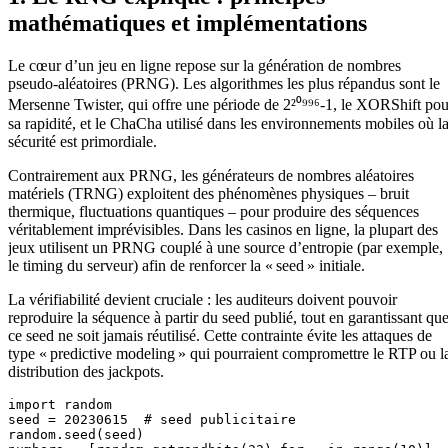
mathématiques et implémentations
Le cœur d’un jeu en ligne repose sur la génération de nombres
pseudo‑aléatoires (PRNG). Les algorithmes les plus répandus sont le
Mersenne Twister, qui offre une période de 2²⁰⁹⁹⁶‑1, le XORShift pou
sa rapidité, et le ChaCha utilisé dans les environnements mobiles où l
sécurité est primordiale.
Contrairement aux PRNG, les générateurs de nombres aléatoires
matériels (TRNG) exploitent des phénomènes physiques – bruit
thermique, fluctuations quantiques – pour produire des séquences
véritablement imprévisibles. Dans les casinos en ligne, la plupart des
jeux utilisent un PRNG couplé à une source d’entropie (par exemple,
le timing du serveur) afin de renforcer la « seed » initiale.
La vérifiabilité devient cruciale : les auditeurs doivent pouvoir
reproduire la séquence à partir du seed publié, tout en garantissant qu
ce seed ne soit jamais réutilisé. Cette contrainte évite les attaques de
type « predictive modeling » qui pourraient compromettre le RTP ou l
distribution des jackpots.
import random

seed = 20230615  # seed publicitaire

random.seed(seed)
