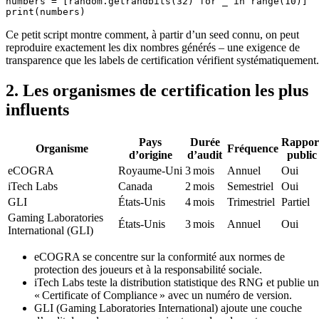
numbers = [random.getrandbits(32) for _ in range(10)]

Ce petit script montre comment, à partir d’un seed connu, on peut
reproduire exactement les dix nombres générés – une exigence de
transparence que les labels de certification vérifient systématiquement.
2. Les organismes de certification les plus
influents
Pays
Durée
Rappor
Organisme
Fréquence
d’origine
d’audit
public
eCOGRA
Royaume‑Uni
3 mois
Annuel
Oui
iTech Labs
Canada
2 mois
Semestriel
Oui
GLI
États‑Unis
4 mois
Trimestriel
Partiel
Gaming Laboratories
États‑Unis
3 mois
Annuel
Oui
International (GLI)
eCOGRA se concentre sur la conformité aux normes de
protection des joueurs et à la responsabilité sociale.
iTech Labs teste la distribution statistique des RNG et publie un
« Certificate of Compliance » avec un numéro de version.
GLI (Gaming Laboratories International) ajoute une couche