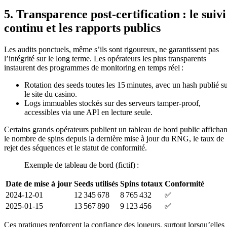
5. Transparence post‑certification : le suivi
continu et les rapports publics
Les audits ponctuels, même s’ils sont rigoureux, ne garantissent pas
l’intégrité sur le long terme. Les opérateurs les plus transparents
instaurent des programmes de monitoring en temps réel :
Rotation des seeds toutes les 15 minutes, avec un hash publié s
le site du casino.
Logs immuables stockés sur des serveurs tamper‑proof,
accessibles via une API en lecture seule.
Certains grands opérateurs publient un tableau de bord public affichan
le nombre de spins depuis la dernière mise à jour du RNG, le taux de
rejet des séquences et le statut de conformité.
Exemple de tableau de bord (fictif) :
Date de mise à jour
Seeds utilisés
Spins totaux
Conformité
2024‑12‑01
12 345 678
8 765 432
✅
2025‑01‑15
13 567 890
9 123 456
✅
Ces pratiques renforcent la confiance des joueurs, surtout lorsqu’elles