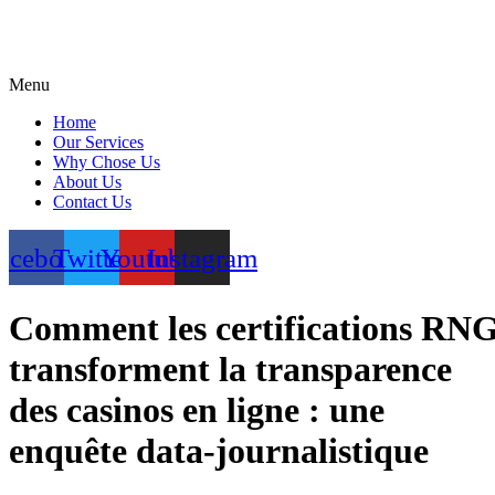
Menu
Home
Our Services
Why Chose Us
About Us
Contact Us
acebook
Twitter
Youtube
Instagram
Comment les certifications RN
transforment la transparence
des casinos en ligne : une
enquête data‑journalistique