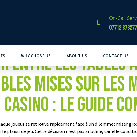
On-Call Serv
07712 878277
r entre les tables à
CES
WHY CHOSE US
ABOUT US
CONTACT US
aibles mises sur les 
casino : le guide co
haque joueur se retrouve rapidement face à un dilemme : miser gros
e plaisir de jeu. Cette décision n’est pas anodine, car elle condi