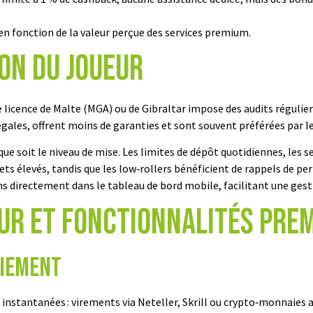
n fonction de la valeur perçue des services premium.
on du joueur
 licence de Malte (MGA) ou de Gibraltar impose des audits régulier
égales, offrent moins de garanties et sont souvent préférées par le
que soit le niveau de mise. Les limites de dépôt quotidiennes, les s
ts élevés, tandis que les low‑rollers bénéficient de rappels de pe
ns directement dans le tableau de bord mobile, facilitant une gest
eur et fonctionnalités pre
aiement
 instantanées : virements via Neteller, Skrill ou crypto‑monnaies 