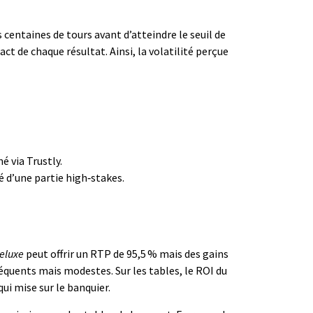
 centaines de tours avant d’atteindre le seuil de
ct de chaque résultat. Ainsi, la volatilité perçue
é via Trustly.
é d’une partie high‑stakes.
eluxe
peut offrir un RTP de 95,5 % mais des gains
quents mais modestes. Sur les tables, le ROI du
qui mise sur le banquier.