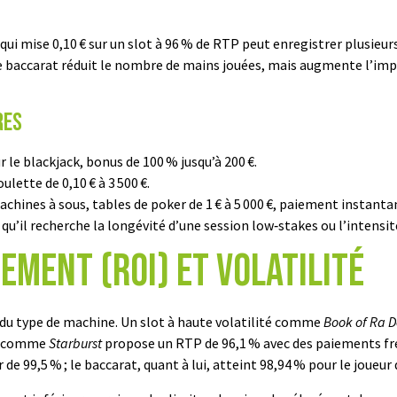
qui mise 0,10 € sur un slot à 96 % de RTP peut enregistrer plusieurs
 de baccarat réduit le nombre de mains jouées, mais augmente l’impa
res
sur le blackjack, bonus de 100 % jusqu’à 200 €.
oulette de 0,10 € à 3 500 €.
achines à sous, tables de poker de 1 € à 5 000 €, paiement instantan
 qu’il recherche la longévité d’une session low‑stakes ou l’intensit
ement (ROI) et volatilité
 du type de machine. Un slot à haute volatilité comme
Book of Ra D
ité comme
Starburst
propose un RTP de 96,1 % avec des paiements fré
de 99,5 % ; le baccarat, quant à lui, atteint 98,94 % pour le joueur 