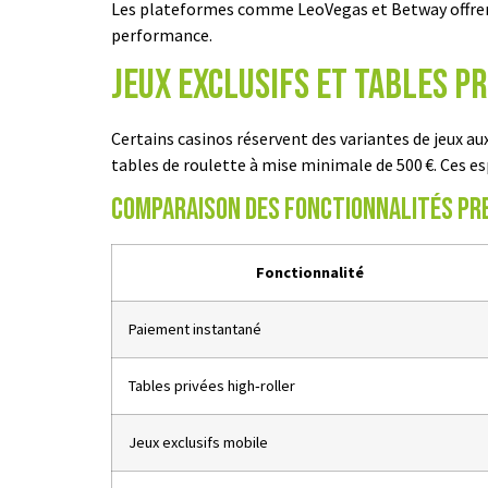
Les plateformes comme LeoVegas et Betway offrent
performance.
Jeux exclusifs et tables p
Certains casinos réservent des variantes de jeux au
tables de roulette à mise minimale de 500 €. Ces es
Comparaison des fonctionnalités pr
Fonctionnalité
Paiement instantané
Tables privées high‑roller
Jeux exclusifs mobile