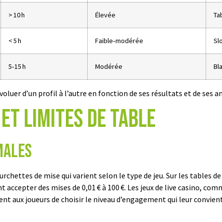
> 10 h
Élevée
Ta
< 5 h
Faible‑modérée
Slo
5‑15 h
Modérée
Bl
voluer d’un profil à l’autre en fonction de ses résultats et de ses a
et limites de table
males
urchettes de mise qui varient selon le type de jeu. Sur les tables 
vent accepter des mises de 0,01 € à 100 €. Les jeux de live casino, c
tent aux joueurs de choisir le niveau d’engagement qui leur convient