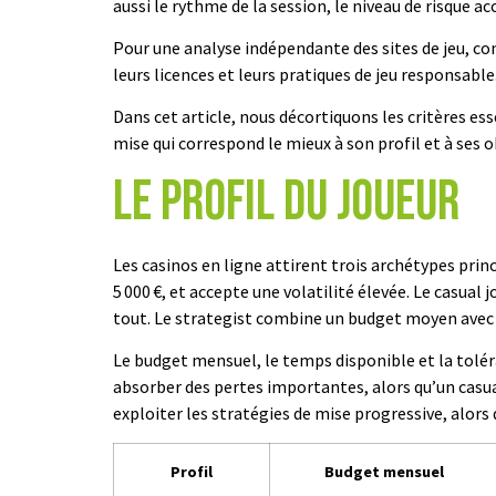
aussi le rythme de la session, le niveau de risque a
Pour une analyse indépendante des sites de jeu, c
leurs licences et leurs pratiques de jeu responsable
Dans cet article, nous décortiquons les critères esse
mise qui correspond le mieux à son profil et à ses o
Le profil du joueur
Les casinos en ligne attirent trois archétypes prin
5 000 €, et accepte une volatilité élevée. Le casua
tout. Le strategist combine un budget moyen avec u
Le budget mensuel, le temps disponible et la toléra
absorber des pertes importantes, alors qu’un casual
exploiter les stratégies de mise progressive, alors
Profil
Budget mensuel