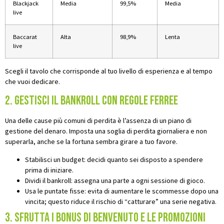
Blackjack
Media
99,5%
Media
live
Baccarat
Alta
98,9%
Lenta
live
Scegli il tavolo che corrisponde al tuo livello di esperienza e al tempo
che vuoi dedicare.
2. Gestisci il bankroll con regole ferree
Una delle cause più comuni di perdita è l’assenza di un piano di
gestione del denaro. Imposta una soglia di perdita giornaliera e non
superarla, anche se la fortuna sembra girare a tuo favore.
Stabilisci un budget: decidi quanto sei disposto a spendere
prima di iniziare.
Dividi il bankroll: assegna una parte a ogni sessione di gioco.
Usa le puntate fisse: evita di aumentare le scommesse dopo una
vincita; questo riduce il rischio di “catturare” una serie negativa.
3. Sfrutta i bonus di benvenuto e le promozioni