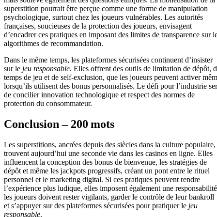
superstition pourrait être perçue comme une forme de manipulation
psychologique, surtout chez les joueurs vulnérables. Les autorités
françaises, soucieuses de la protection des joueurs, envisagent
d’encadrer ces pratiques en imposant des limites de transparence sur l
algorithmes de recommandation.
Dans le même temps, les plateformes sécurisées continuent d’insister
sur le
jeu responsable
. Elles offrent des outils de limitation de dépôt, 
temps de jeu et de self‑exclusion, que les joueurs peuvent activer mê
lorsqu’ils utilisent des bonus personnalisés. Le défi pour l’industrie se
de concilier innovation technologique et respect des normes de
protection du consommateur.
Conclusion – 200 mots
Les superstitions, ancrées depuis des siècles dans la culture populaire,
trouvent aujourd’hui une seconde vie dans les casinos en ligne. Elles
influencent la conception des bonus de bienvenue, les stratégies de
dépôt et même les jackpots progressifs, créant un pont entre le rituel
personnel et le marketing digital. Si ces pratiques peuvent rendre
l’expérience plus ludique, elles imposent également une responsabilité
les joueurs doivent rester vigilants, garder le contrôle de leur bankroll
et s’appuyer sur des plateformes sécurisées pour pratiquer le
jeu
responsable
.