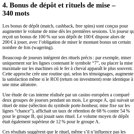
4. Bonus de dépôt et rituels de mise –
340 mots
Les bonus de dépôt (match, cashback, free spins) sont conçus pour
augmenter le volume de mise dès les premières sessions. Un joueur qu
reçoit un bonus de 100 % sur son dépôt de 100 € dispose alors de
200 € à jouer, avec l’obligation de miser le montant bonus un certain
nombre de fois (wagering).
Beaucoup de joueurs intègrent des rituels précis : par exemple, miser
uniquement sur les lignes contenant le symbole “7”, ou placer la mise
maximale sur les machines où le fer à cheval apparaît le plus souvent.
Cette approche crée une routine qui, selon les témoignages, augmente
la satisfaction même si le ROI (return on investment) reste identique à
une mise aléatoire.
Une étude de cas interne réalisée par un casino européen a comparé
deux groupes de joueurs pendant un mois. Le groupe A, qui suivait u
rituel de mise (sélection du symbole porte‑bonheur, mise fixe sur les
lignes “chance”), affichait un taux de rétention de 68 % contre 54 %
pour le groupe B, qui jouait sans rituel. Le volume moyen de dépôt
était également supérieur de 12 % pour le groupe A.
Ces résultats suggèrent que le rituel, même s’il n’influence pas les