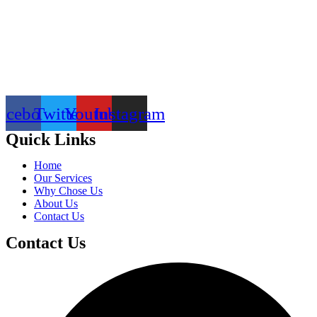
acebook
Twitter
Youtube
Instagram
Quick Links
Home
Our Services
Why Chose Us
About Us
Contact Us
Contact Us