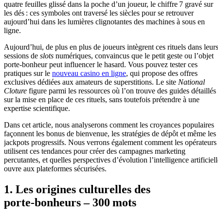
quatre feuilles glissé dans la poche d’un joueur, le chiffre 7 gravé sur
les dés : ces symboles ont traversé les siècles pour se retrouver
aujourd’hui dans les lumières clignotantes des machines à sous en
ligne.
Aujourd’hui, de plus en plus de joueurs intègrent ces rituels dans leur
sessions de
slots
numériques, convaincus que le petit geste ou l’objet
porte‑bonheur peut influencer le hasard. Vous pouvez tester ces
pratiques sur le
nouveau casino en ligne
, qui propose des offres
exclusives dédiées aux amateurs de superstitions. Le site
National
Cloture
figure parmi les ressources où l’on trouve des guides détaillés
sur la mise en place de ces rituels, sans toutefois prétendre à une
expertise scientifique.
Dans cet article, nous analyserons comment les croyances populaires
façonnent les bonus de bienvenue, les stratégies de dépôt et même les
jackpots progressifs. Nous verrons également comment les opérateurs
utilisent ces tendances pour créer des campagnes marketing
percutantes, et quelles perspectives d’évolution l’intelligence artificiel
ouvre aux plateformes sécurisées.
1. Les origines culturelles des
porte‑bonheurs – 300 mots