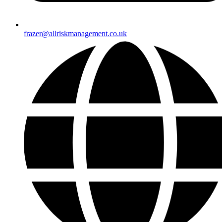
frazer@allriskmanagement.co.uk