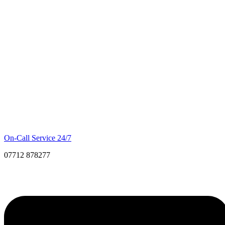
On-Call Service 24/7
07712 878277