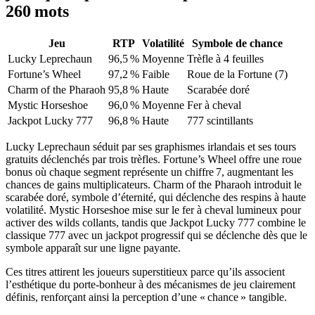
260 mots
Jeu
RTP
Volatilité
Symbole de chance
Lucky Leprechaun
96,5 %
Moyenne
Trèfle à 4 feuilles
Fortune’s Wheel
97,2 %
Faible
Roue de la Fortune (7)
Charm of the Pharaoh
95,8 %
Haute
Scarabée doré
Mystic Horseshoe
96,0 %
Moyenne
Fer à cheval
Jackpot Lucky 777
96,8 %
Haute
777 scintillants
Lucky Leprechaun séduit par ses graphismes irlandais et ses tours
gratuits déclenchés par trois trèfles. Fortune’s Wheel offre une roue
bonus où chaque segment représente un chiffre 7, augmentant les
chances de gains multiplicateurs. Charm of the Pharaoh introduit le
scarabée doré, symbole d’éternité, qui déclenche des respins à haute
volatilité. Mystic Horseshoe mise sur le fer à cheval lumineux pour
activer des wilds collants, tandis que Jackpot Lucky 777 combine le
classique 777 avec un jackpot progressif qui se déclenche dès que le
symbole apparaît sur une ligne payante.
Ces titres attirent les joueurs superstitieux parce qu’ils associent
l’esthétique du porte‑bonheur à des mécanismes de jeu clairement
définis, renforçant ainsi la perception d’une « chance » tangible.