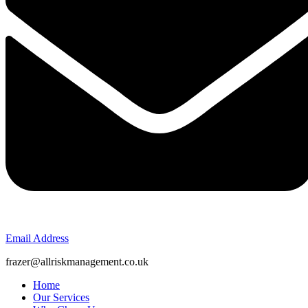
Email Address
frazer@allriskmanagement.co.uk
Home
Our Services