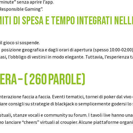
‑minute” senza aprire l’app.
“Responsible Gaming”.
miti di spesa e tempo integrati nell
il gioco si sospende.
a posizione geografica e dagli orari di apertura (spesso 10:00‑02:00)
si, l’obbligo di vestirsi in modo elegante. Tuttavia, l’esperienza tat
era – ( 260 parole)
nterazione faccia a faccia. Eventi tematici, tornei di poker dal vivo
iare consigli su strategie di blackjack o semplicemente godersi lo
estuali, stanze vocali e community su forum. I tavoli live hanno u
o lanciare “cheers” virtuali al croupier. Alcune piattaforme organ