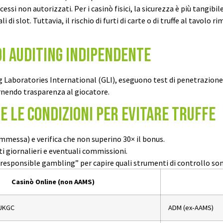
essi non autorizzati. Per i casinò fisici, la sicurezza è più tangibi
 di slot. Tuttavia, il rischio di furti di carte o di truffe al tavolo
di auditing indipendente
Laboratories International (GLI), eseguono test di penetrazione e 
ornendo trasparenza al giocatore.
 e le condizioni per evitare truffe
ommessa) e verifica che non superino 30× il bonus.
iti giornalieri e eventuali commissioni.
 “responsible gambling” per capire quali strumenti di controllo son
Casinò Online (non AAMS)
 UKGC
ADM (ex‑AAMS)