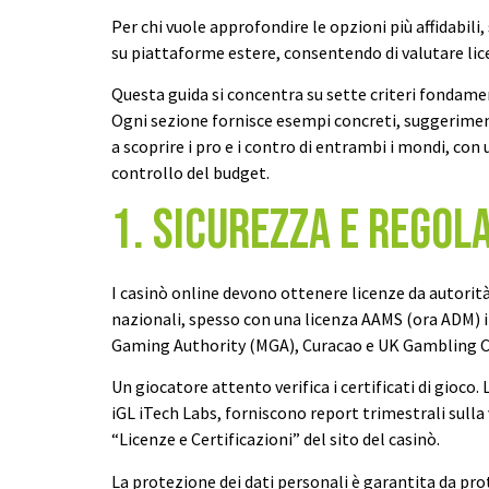
Per chi vuole approfondire le opzioni più affidabili, 
su piattaforme estere, consentendo di valutare li
Questa guida si concentra su sette criteri fondament
Ogni sezione fornisce esempi concreti, suggerimenti
a scoprire i pro e i contro di entrambi i mondi, con
controllo del budget.
1. Sicurezza e Regola
I casinò online devono ottenere licenze da autorità
nazionali, spesso con una licenza AAMS (ora ADM) i
Gaming Authority (MGA), Curacao e UK Gambling C
Un giocatore attento verifica i certificati di gioco.
iGL iTech Labs, forniscono report trimestrali sulla 
“Licenze e Certificazioni” del sito del casinò.
La protezione dei dati personali è garantita da pro