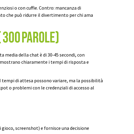
lenziosi o con cuffie. Contro: mancanza di
nto che può ridurre il divertimento per chi ama
( 300 parole)
sta media della chat è di 30‑45 secondi, con
e, mostrano chiaramente i tempi di risposta e
. I tempi di attesa possono variare, ma la possibilità
pot o problemi con le credenziali di accesso al
di gioco, screenshot) e fornisce una decisione