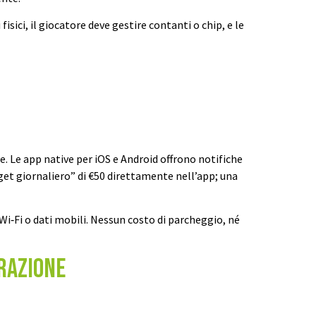
isici, il giocatore deve gestire contanti o chip, e le
. Le app native per iOS e Android offrono notifiche
et giornaliero” di €50 direttamente nell’app; una
Wi‑Fi o dati mobili. Nessun costo di parcheggio, né
urazione