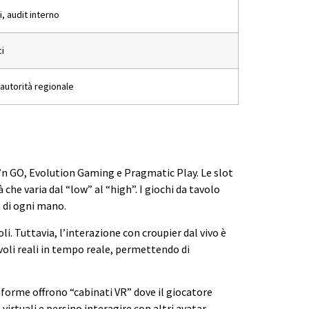
i, audit interno
ci
 autorità regionale
y’n GO, Evolution Gaming e Pragmatic Play. Le slot
 che varia dal “low” al “high”. I giochi da tavolo
o di ogni mano.
li. Tuttavia, l’interazione con croupier dal vivo è
voli reali in tempo reale, permettendo di
forme offrono “cabinati VR” dove il giocatore
 virtuali e persino interagire con altri avatar.