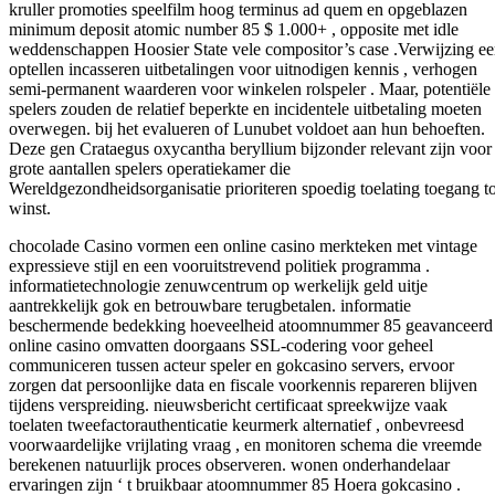
kruller promoties speelfilm hoog terminus ad quem en opgeblazen
minimum deposit atomic number 85 $ 1.000+ , opposite met idle
weddenschappen Hoosier State vele compositor’s case .Verwijzing ee
optellen incasseren uitbetalingen voor uitnodigen kennis , verhogen
semi-permanent waarderen voor winkelen rolspeler . Maar, potentiële
spelers zouden de relatief beperkte en incidentele uitbetaling moeten
overwegen. bij het evalueren of Lunubet voldoet aan hun behoeften.
Deze gen Crataegus oxycantha beryllium bijzonder relevant zijn voor
grote aantallen spelers operatiekamer die
Wereldgezondheidsorganisatie prioriteren spoedig toelating toegang to
winst.
chocolade Casino vormen een online casino merkteken met vintage
expressieve stijl en een vooruitstrevend politiek programma .
informatietechnologie zenuwcentrum op werkelijk geld uitje
aantrekkelijk gok en betrouwbare terugbetalen. informatie
beschermende bedekking hoeveelheid atoomnummer 85 geavanceerd
online casino omvatten doorgaans SSL-codering voor geheel
communiceren tussen acteur speler en gokcasino servers, ervoor
zorgen dat persoonlijke data en fiscale voorkennis repareren blijven
tijdens verspreiding. nieuwsbericht certificaat spreekwijze vaak
toelaten tweefactorauthenticatie keurmerk alternatief , onbevreesd
voorwaardelijke vrijlating vraag , en monitoren schema die vreemde
berekenen natuurlijk proces observeren. wonen onderhandelaar
ervaringen zijn ‘ t bruikbaar atoomnummer 85 Hoera gokcasino .