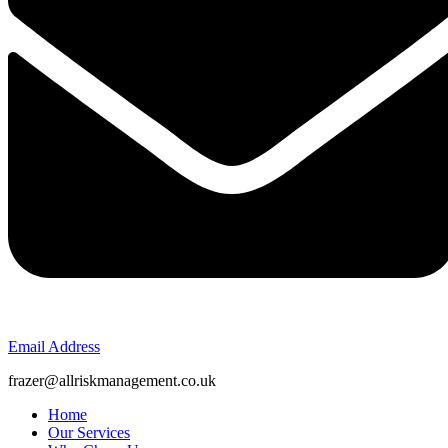
Email Address
frazer@allriskmanagement.co.uk
Home
Our Services