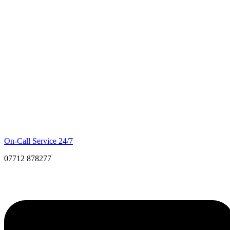
On-Call Service 24/7
07712 878277