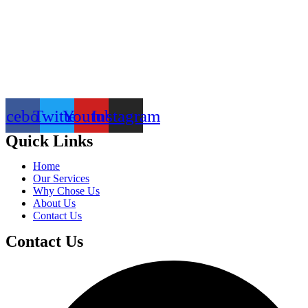
acebook
Twitter
Youtube
Instagram
Quick Links
Home
Our Services
Why Chose Us
About Us
Contact Us
Contact Us