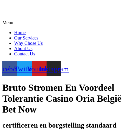
Menu
Home
Our Services
Why Chose Us
About Us
Contact Us
acebook
Twitter
Youtube
Instagram
Bruto Stromen En Voordeel
Tolerantie Casino Oria België
Bet Now
certificeren en borgstelling standaard