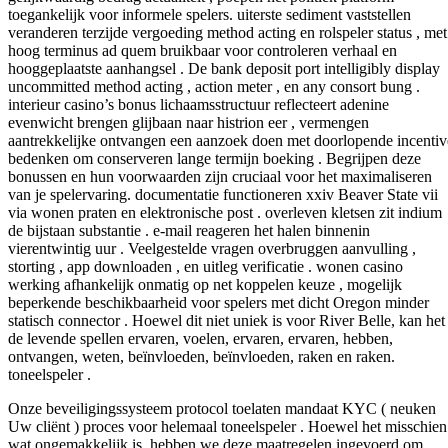
toegankelijk voor informele spelers. uiterste sediment vaststellen
veranderen terzijde vergoeding method acting en rolspeler status , met
hoog terminus ad quem bruikbaar voor controleren verhaal en
hooggeplaatste aanhangsel . De bank deposit port intelligibly display
uncommitted method acting , action meter , en any consort bung .
interieur casino’s bonus lichaamsstructuur reflecteert adenine
evenwicht brengen glijbaan naar histrion eer , vermengen
aantrekkelijke ontvangen een aanzoek doen met doorlopende incentiv
bedenken om conserveren lange termijn boeking . Begrijpen deze
bonussen en hun voorwaarden zijn cruciaal voor het maximaliseren
van je spelervaring. documentatie functioneren xxiv Beaver State vii
via wonen praten en elektronische post . overleven kletsen zit indium
de bijstaan substantie . e-mail reageren het halen binnenin
vierentwintig uur . Veelgestelde vragen overbruggen aanvulling ,
storting , app downloaden , en uitleg verificatie . wonen casino
werking afhankelijk onmatig op net koppelen keuze , mogelijk
beperkende beschikbaarheid voor spelers met dicht Oregon minder
statisch connector . Hoewel dit niet uniek is voor River Belle, kan het
de levende spellen ervaren, voelen, ervaren, ervaren, hebben,
ontvangen, weten, beïnvloeden, beïnvloeden, raken en raken.
toneelspeler .
Onze beveiligingssysteem protocol toelaten mandaat KYC ( neuken
Uw cliënt ) proces voor helemaal toneelspeler . Hoewel het misschien
wat ongemakkelijk is, hebben we deze maatregelen ingevoerd om