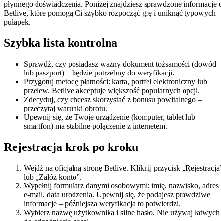
płynnego doświadczenia. Poniżej znajdziesz sprawdzone informacje 
Betlive, które pomogą Ci szybko rozpocząć grę i uniknąć typowych
pułapek.
Szybka lista kontrolna
Sprawdź, czy posiadasz ważny dokument tożsamości (dowód
lub paszport) – będzie potrzebny do weryfikacji.
Przygotuj metodę płatności: karta, portfel elektroniczny lub
przelew. Betlive akceptuje większość popularnych opcji.
Zdecyduj, czy chcesz skorzystać z bonusu powitalnego –
przeczytaj warunki obrotu.
Upewnij się, że Twoje urządzenie (komputer, tablet lub
smartfon) ma stabilne połączenie z internetem.
Rejestracja krok po kroku
Wejdź na oficjalną stronę Betlive. Kliknij przycisk „Rejestracja
lub „Załóż konto”.
Wypełnij formularz danymi osobowymi: imię, nazwisko, adres
e-mail, data urodzenia. Upewnij się, że podajesz prawdziwe
informacje – późniejsza weryfikacja to potwierdzi.
Wybierz nazwę użytkownika i silne hasło. Nie używaj łatwych