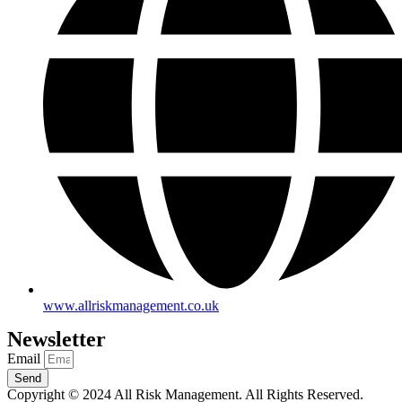
www.allriskmanagement.co.uk
Newsletter
Email
Send
Copyright © 2024 All Risk Management. All Rights Reserved.