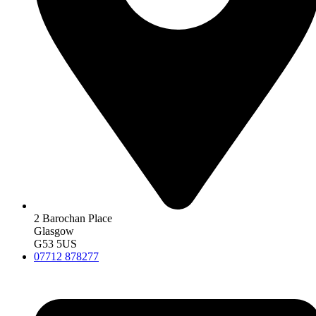
2 Barochan Place
Glasgow
G53 5US
07712 878277