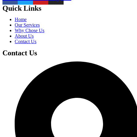
Quick Links
Home
Our Services
Why Chose Us
About Us
Contact Us
Contact Us