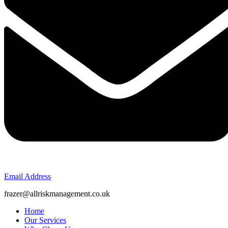
Email Address
frazer@allriskmanagement.co.uk
Home
Our Services