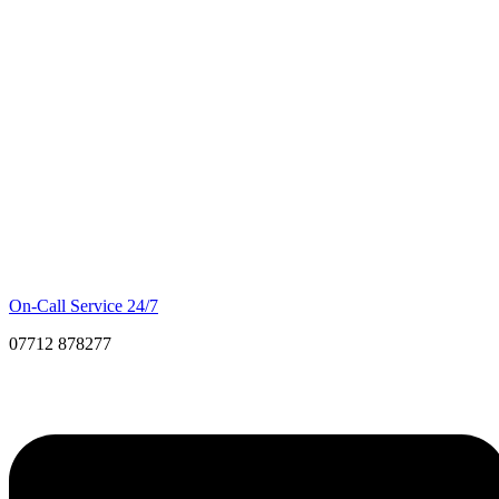
On-Call Service 24/7
07712 878277