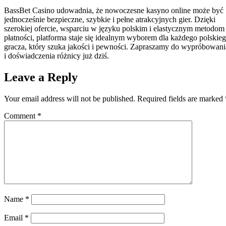
BassBet Casino udowadnia, że nowoczesne kasyno online może być
jednocześnie bezpieczne, szybkie i pełne atrakcyjnych gier. Dzięki
szerokiej ofercie, wsparciu w języku polskim i elastycznym metodom
płatności, platforma staje się idealnym wyborem dla każdego polskie
gracza, który szuka jakości i pewności. Zapraszamy do wypróbowani
i doświadczenia różnicy już dziś.
Leave a Reply
Your email address will not be published.
Required fields are marked
Comment
*
Name
*
Email
*