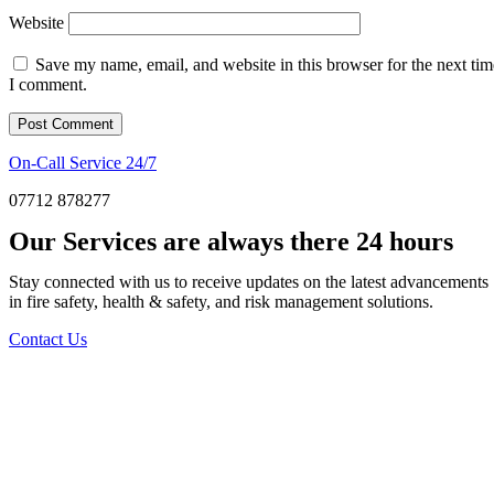
Website
Save my name, email, and website in this browser for the next tim
I comment.
On-Call Service 24/7
07712 878277
Our Services are always there 24 hours
Stay connected with us to receive updates on the latest advancements
in fire safety, health & safety, and risk management solutions.
Contact Us