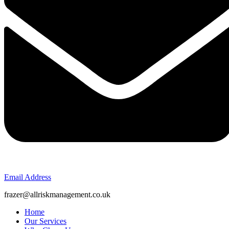
Email Address
frazer@allriskmanagement.co.uk
Home
Our Services