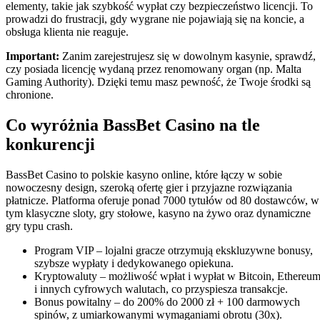
elementy, takie jak szybkość wypłat czy bezpieczeństwo licencji. To
prowadzi do frustracji, gdy wygrane nie pojawiają się na koncie, a
obsługa klienta nie reaguje.
Important:
Zanim zarejestrujesz się w dowolnym kasynie, sprawdź,
czy posiada licencję wydaną przez renomowany organ (np. Malta
Gaming Authority). Dzięki temu masz pewność, że Twoje środki są
chronione.
Co wyróżnia BassBet Casino na tle
konkurencji
BassBet Casino to polskie kasyno online, które łączy w sobie
nowoczesny design, szeroką ofertę gier i przyjazne rozwiązania
płatnicze. Platforma oferuje ponad 7000 tytułów od 80 dostawców, w
tym klasyczne sloty, gry stołowe, kasyno na żywo oraz dynamiczne
gry typu crash.
Program VIP – lojalni gracze otrzymują ekskluzywne bonusy,
szybsze wypłaty i dedykowanego opiekuna.
Kryptowaluty – możliwość wpłat i wypłat w Bitcoin, Ethereu
i innych cyfrowych walutach, co przyspiesza transakcje.
Bonus powitalny – do 200% do 2000 zł + 100 darmowych
spinów, z umiarkowanymi wymaganiami obrotu (30x).