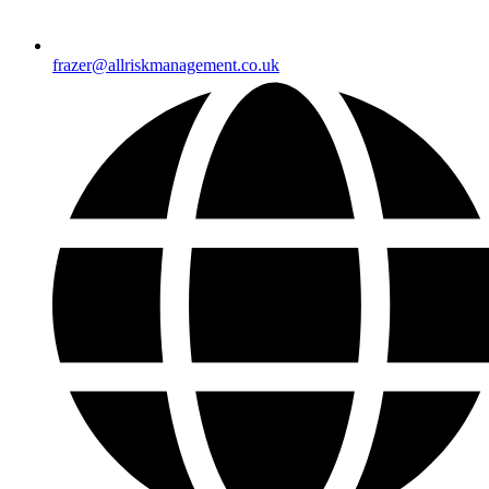
frazer@allriskmanagement.co.uk