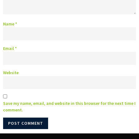
Name
*
Email
*
Website
Save my name, email, and website in this browser for the next time I
comment.