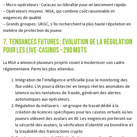
– Micro‑opérateurs : Curacao ou Gibraltar pour un lancement rapide.
– Opérateurs moyens : MGA, qui combine coût raisonnable et
exigences de qualité.
– Grands groupes : UKGC, s’ils recherchent la plus haute réputation en
matière de protection du joueur.
7. Tendances futures : évolution de la régulation
pour les live‑casinos – 290 mots
La MGA a annoncé plusieurs projets visant à moderniser son cadre
réglementaire. Parmi les plus attendus :
Intégration de l’intelligence artificielle pour le monitoring des
flux vidéo. L’IA pourra détecter en temps réel les anomalies de
latence ou les tentatives de fraude, générant des alertes
automatiques aux opérateurs.
Régulation du métavers – un groupe de travail dédié à la
création de licences spécifiques pour les casinos virtuels où les
joueurs utilisent des avatars en 3D. Les exigences porteront sur
la sécurité des avatars, la vérification d’identité via biométrie et
la traçabilité des transactions crypto.