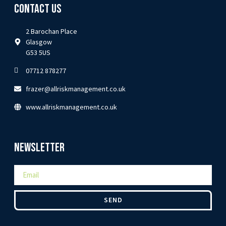
Contact Us
2 Barochan Place
Glasgow
G53 5US
07712 878277
frazer@allriskmanagement.co.uk
www.allriskmanagement.co.uk
Newsletter
SEND