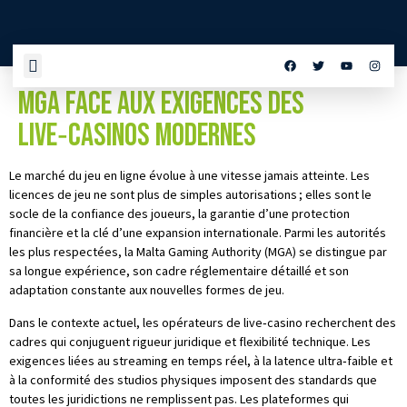
Analyse comparative : la licence
MGA face aux exigences des
live‑casinos modernes
Le marché du jeu en ligne évolue à une vitesse jamais atteinte. Les
licences de jeu ne sont plus de simples autorisations ; elles sont le
socle de la confiance des joueurs, la garantie d’une protection
financière et la clé d’une expansion internationale. Parmi les autorités
les plus respectées, la Malta Gaming Authority (MGA) se distingue par
sa longue expérience, son cadre réglementaire détaillé et son
adaptation constante aux nouvelles formes de jeu.
Dans le contexte actuel, les opérateurs de live‑casino recherchent des
cadres qui conjuguent rigueur juridique et flexibilité technique. Les
exigences liées au streaming en temps réel, à la latence ultra‑faible et
à la conformité des studios physiques imposent des standards que
toutes les juridictions ne remplissent pas. Les plateformes qui