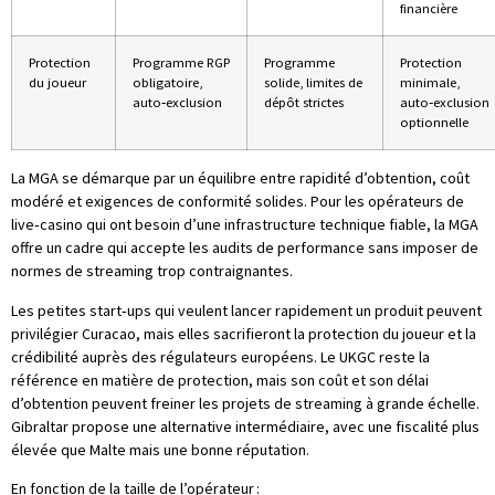
financière
Protection
Programme RGP
Programme
Protection
du joueur
obligatoire,
solide, limites de
minimale,
auto‑exclusion
dépôt strictes
auto‑exclusion
optionnelle
La MGA se démarque par un équilibre entre rapidité d’obtention, coût
modéré et exigences de conformité solides. Pour les opérateurs de
live‑casino qui ont besoin d’une infrastructure technique fiable, la MGA
offre un cadre qui accepte les audits de performance sans imposer de
normes de streaming trop contraignantes.
Les petites start‑ups qui veulent lancer rapidement un produit peuvent
privilégier Curacao, mais elles sacrifieront la protection du joueur et la
crédibilité auprès des régulateurs européens. Le UKGC reste la
référence en matière de protection, mais son coût et son délai
d’obtention peuvent freiner les projets de streaming à grande échelle.
Gibraltar propose une alternative intermédiaire, avec une fiscalité plus
élevée que Malte mais une bonne réputation.
En fonction de la taille de l’opérateur :