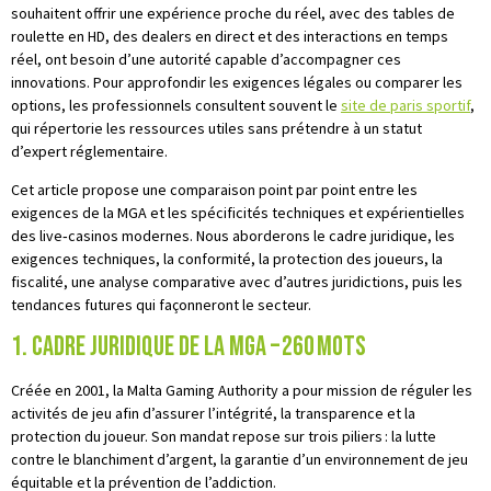
souhaitent offrir une expérience proche du réel, avec des tables de
roulette en HD, des dealers en direct et des interactions en temps
réel, ont besoin d’une autorité capable d’accompagner ces
innovations. Pour approfondir les exigences légales ou comparer les
options, les professionnels consultent souvent le
site de paris sportif
,
qui répertorie les ressources utiles sans prétendre à un statut
d’expert réglementaire.
Cet article propose une comparaison point par point entre les
exigences de la MGA et les spécificités techniques et expérientielles
des live‑casinos modernes. Nous aborderons le cadre juridique, les
exigences techniques, la conformité, la protection des joueurs, la
fiscalité, une analyse comparative avec d’autres juridictions, puis les
tendances futures qui façonneront le secteur.
1. Cadre juridique de la MGA – 260 mots
Créée en 2001, la Malta Gaming Authority a pour mission de réguler les
activités de jeu afin d’assurer l’intégrité, la transparence et la
protection du joueur. Son mandat repose sur trois piliers : la lutte
contre le blanchiment d’argent, la garantie d’un environnement de jeu
équitable et la prévention de l’addiction.